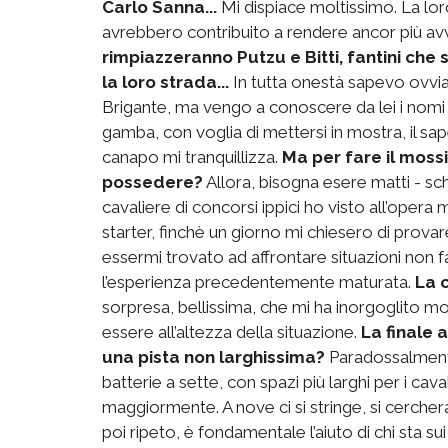
Carlo Sanna...
Mi dispiace moltissimo. La lor
avrebbero contribuito a rendere ancor più av
rimpiazzeranno Putzu e Bitti, fantini che
la loro strada...
In tutta onestà sapevo ovvia
Brigante, ma vengo a conoscere da lei i nomi d
gamba, con voglia di mettersi in mostra, il sa
canapo mi tranquillizza.
Ma per fare il moss
possedere?
Allora, bisogna esere matti - s
cavaliere di concorsi ippici ho visto all’opera
starter, finchè un giorno mi chiesero di prova
essermi trovato ad affrontare situazioni non f
l’esperienza precedentemente maturata.
La 
sorpresa, bellissima, che mi ha inorgoglito mo
essere all’altezza della situazione.
La finale 
una pista non larghissima?
Paradossalment
batterie a sette, con spazi più larghi per i ca
maggiormente. A nove ci si stringe, si cerch
poi ripeto, è fondamentale l’aiuto di chi sta sui