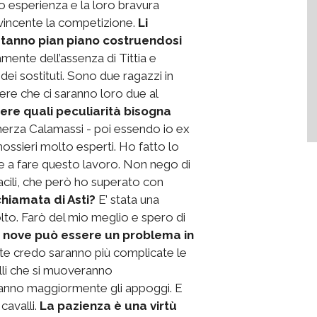
o esperienza e la loro bravura
vincente la competizione.
Li
 stanno pian piano costruendosi
mente dell’assenza di Tittia e
ei sostituti. Sono due ragazzi in
pere che ci saranno loro due al
iere quali peculiarità bisogna
cherza Calamassi - poi essendo io ex
 mossieri molto esperti. Ho fatto lo
re a fare questo lavoro. Non nego di
acili, che però ho superato con
chiamata di Asti?
E’ stata una
lto. Farò del mio meglio e spero di
a nove può essere un problema in
e credo saranno più complicate le
valli che si muoveranno
eranno maggiormente gli appoggi. E
 cavalli.
La pazienza è una virtù