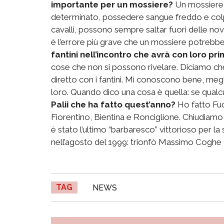
importante per un mossiere?
Un mossiere 
determinato, possedere sangue freddo e colp
cavalli, possono sempre saltar fuori delle novi
è l’errore più grave che un mossiere potreb
fantini nell’incontro che avrà con loro pr
cose che non si possono rivelare. Diciamo c
diretto con i fantini. Mi conoscono bene, me
loro. Quando dico una cosa è quella: se qualc
Palii che ha fatto quest’anno?
Ho fatto Fuc
Fiorentino, Bientina e Ronciglione. Chiudiamo
è stato l’ultimo “barbaresco” vittorioso per la
nell’agosto del 1999: trionfò Massimo Coghe (
TAG
NEWS