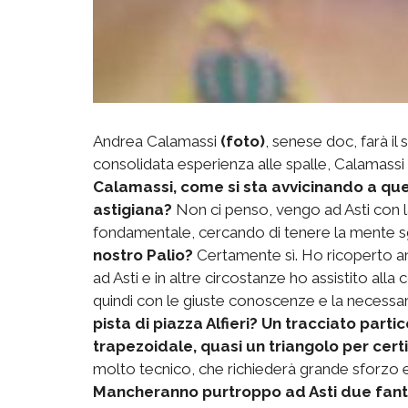
Andrea Calamassi
(foto)
, senese doc, farà il 
consolidata esperienza alle spalle, Calamassi 
Calamassi, come si sta avvicinando a qu
astigiana?
Non ci penso, vengo ad Asti con l
fondamentale, cercando di tenere la mente
nostro Palio?
Certamente sì. Ho ricoperto anc
ad Asti e in altre circostanze ho assistito alla
quindi con le giuste conoscenze e la necessa
pista di piazza Alfieri? Un tracciato parti
trapezoidale, quasi un triangolo per certi 
molto tecnico, che richiederà grande sforzo ed
Mancheranno purtroppo ad Asti due fantin