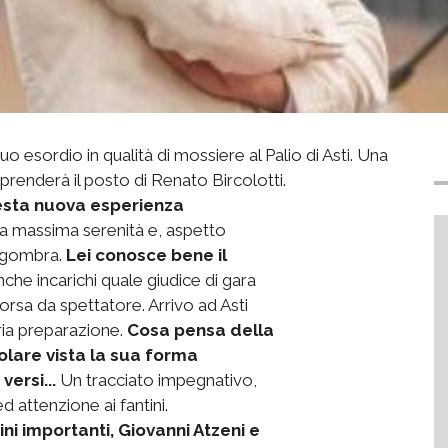
suo esordio in qualità di mossiere al Palio di Asti. Una
prenderà il posto di Renato Bircolotti.
esta nuova esperienza
a massima serenità e, aspetto
 sgombra.
Lei conosce bene il
he incarichi quale giudice di gara
 corsa da spettatore. Arrivo ad Asti
ria preparazione.
Cosa pensa della
colare vista la sua forma
versi...
Un tracciato impegnativo,
 attenzione ai fantini.
i importanti, Giovanni Atzeni e