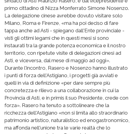
sindaco di Asti Maurizio Rasero, e dal vicepresidente e
primo cittadino di Nizza Monferrato Simone Nosenzo.
La delegazione cinese avrebbe dovuto visitare solo
Milano, Roma e Firenze, «ma ha poi deciso di fare
tappa anche ad Asti - spiegano dall'Ente provinciale -
visti gli ottimi legami che in questi mesi si sono
instaurati tra la grande potenza economica e il nostro
territorio, con ripetute visite di delegazioni cinesi ad
Asti, e viceversa, dal mese di maggio ad oggi».
Durante l'incontro, Rasero e Nosenzo hanno illustrato
i punti di forza dell'Astigiano, i progetti già avviati e
quelli in via di definizione «per dare sempre più
concretezza e rilievo a una collaborazione in cui la
Provincia di Asti, e in primis il suo Presidente, crede con
forza». Rasero ha tenuto a sottolineare che la
ricchezza dell'Astigiano «non si limita allo straordinario
patrimonio artistico, naturalistico ed enogastronomico,
ma affonda nell'unione tra le varie realtà che lo