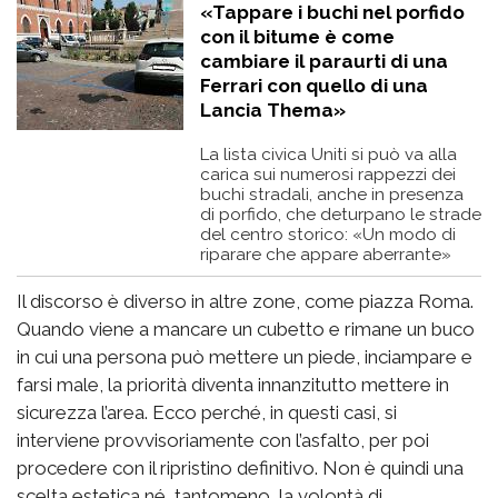
«Tappare i buchi nel porfido
con il bitume è come
cambiare il paraurti di una
Ferrari con quello di una
Lancia Thema»
La lista civica Uniti si può va alla
carica sui numerosi rappezzi dei
buchi stradali, anche in presenza
di porfido, che deturpano le strade
del centro storico: «Un modo di
riparare che appare aberrante»
Il discorso è diverso in altre zone, come piazza Roma.
Quando viene a mancare un cubetto e rimane un buco
in cui una persona può mettere un piede, inciampare e
farsi male, la priorità diventa innanzitutto mettere in
sicurezza l’area. Ecco perché, in questi casi, si
interviene provvisoriamente con l’asfalto, per poi
procedere con il ripristino definitivo. Non è quindi una
scelta estetica né, tantomeno, la volontà di