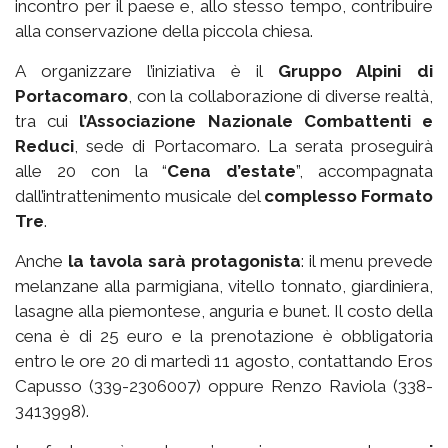
incontro per il paese e, allo stesso tempo, contribuire
alla conservazione della piccola chiesa.
A organizzare l’iniziativa è il
Gruppo Alpini di
Portacomaro
, con la collaborazione di diverse realtà,
tra cui
l’Associazione Nazionale Combattenti e
Reduci
, sede di Portacomaro. La serata proseguirà
alle 20 con la “
Cena d’estate
”, accompagnata
dall’intrattenimento musicale del
complesso Formato
Tre
.
Anche
la tavola sarà protagonista
: il menu prevede
melanzane alla parmigiana, vitello tonnato, giardiniera,
lasagne alla piemontese, anguria e bunet. Il costo della
cena è di 25 euro e la prenotazione è obbligatoria
entro le ore 20 di martedì 11 agosto, contattando Eros
Capusso (339-2306007) oppure Renzo Raviola (338-
3413998).