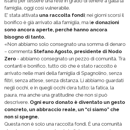
istanti per tessere una rete in grado di tenere a galla la
famiglia, oggi così vulnerabile.
E’ stata attivata
una raccolta fondi
; nei giorni scorsi il
bonifico è già arrivato alla famiglia, ma l
e donazioni
sono ancora aperte, perché hanno ancora
bisogno di tanto.
«Non abbiamo solo consegnato una somma di denaro
– commenta
Stefano Agosto, presidente di Nodo
Zero
- abbiamo consegnato un pezzo di comunità. Tra
contanti e bonifico, tutto ciò che è stato raccolto è
arrivato nelle mani della famiglia di Spagnolino, senza
filtri, senza attese, senza distanza. Li abbiamo guardati
negli occhi, e in quegli occhi c’era tutto: la fatica, la
paura, ma anche una gratitudine che non si può
descrivere.
Ogni euro donato è diventato un gesto
concreto, un abbraccio reale, un “ci siamo” che
non si spegne.
Questa non è solo una raccolta fondi. È una comunità