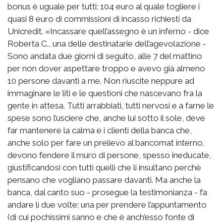
bonus è uguale per tutti: 104 euro al quale togliere i
quasi 8 euro di commissioni di incasso richiesti da
Unicredit. «Incassare quell’assegno è un inferno - dice
Roberta C., una delle destinatarie dell’agevolazione -
Sono andata due giorni di seguito, alle 7 del mattino
per non dover aspettare troppo e avevo già almeno
10 persone davanti a me. Non riuscite neppure ad
immaginare le liti e le questioni che nascevano fra la
gente in attesa. Tutti arrabbiati, tutti nervosi e a farne le
spese sono l’usciere che, anche lui sotto il sole, deve
far mantenere la calma e i clienti della banca che,
anche solo per fare un prelievo al bancomat interno,
devono fendere il muro di persone, spesso ineducate,
giustificandosi con tutti quelli che li insultano perchè
pensano che vogliano passare davanti. Ma anche la
banca, dal canto suo - prosegue la testimonianza - fa
andare lì due volte: una per prendere l’appuntamento
(di cui pochissimi sanno e che è anch’esso fonte di