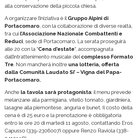
alla conservazione della piccola chiesa.
A organizzare l’iniziativa è il
Gruppo Alpini di
Portacomaro
, con la collaborazione di diverse realtà,
tra cui
l’Associazione Nazionale Combattenti e
Reduci
, sede di Portacomaro. La serata proseguirà
alle 20 con la “
Cena d’estate
”, accompagnata
dall’intrattenimento musicale del
complesso Formato
Tre
. Non mancherà inoltre
una lotteria, offerta
dalla Comunità Laudato Si’ – Vigna del Papa-
Portacomaro.
Anche
la tavola sarà protagonista
: il menu prevede
melanzane alla parmigiana, vitello tonnato, giardiniera,
lasagne alla piemontese, anguria e bunet. Il costo della
cena è di 25 euro e la prenotazione è obbligatoria
entro le ore 20 di martedì 11 agosto, contattando Eros
Capusso (339-2306007) oppure Renzo Raviola (338-