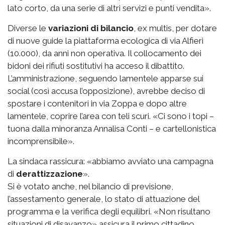
lato corto, da una serie di altri servizi e punti vendita».
Diverse le
variazioni di bilancio
, ex multis, per dotare
di nuove guide la piattaforma ecologica di via Alfieri
(10.000), da anni non operativa. Il collocamento dei
bidoni dei rifiuti sostitutivi ha acceso il dibattito.
L’amministrazione, seguendo lamentele apparse sui
social (così accusa l’opposizione), avrebbe deciso di
spostare i contenitori in via Zoppa e dopo altre
lamentele, coprire l’area con teli scuri. «Ci sono i topi –
tuona dalla minoranza Annalisa Conti – e cartellonistica
incomprensibile».
La sindaca rassicura: «abbiamo avviato una campagna
di
derattizzazione
».
Si è votato anche, nel bilancio di previsione,
l’assestamento generale, lo stato di attuazione del
programma e la verifica degli equilibri. «Non risultano
situazioni di disavanzo» assicura il primo cittadino.