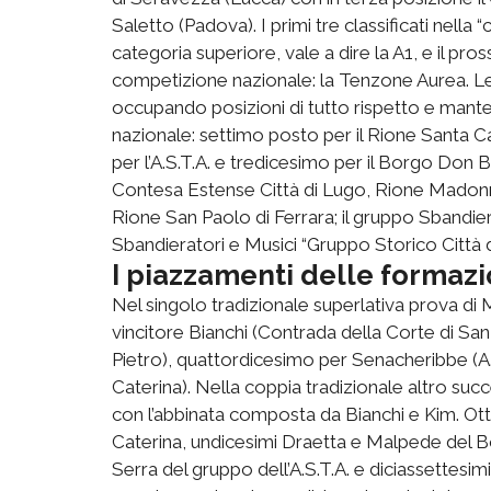
Saletto (Padova). I primi tre classificati nel
categoria superiore, vale a dire la A1, e il 
competizione nazionale: la Tenzone Aurea. Le 
occupando posizioni di tutto rispetto e man
nazionale: settimo posto per il Rione Santa C
per l’A.S.T.A. e tredicesimo per il Borgo Don 
Contesa Estense Città di Lugo, Rione Madonna
Rione San Paolo di Ferrara; il gruppo Sbandie
Sbandieratori e Musici “Gruppo Storico Città 
I piazzamenti delle formazi
Nel singolo tradizionale superlativa prova di
vincitore Bianchi (Contrada della Corte di 
Pietro), quattordicesimo per Senacheribbe (A.
Caterina). Nella coppia tradizionale altro su
con l’abbinata composta da Bianchi e Kim. Ott
Caterina, undicesimi Draetta e Malpede del 
Serra del gruppo dell’A.S.T.A. e diciassettes