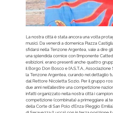
La nostra città è stata ancora una volta prot
musici. Da venerdì a domenica Piazza Castiglia
sfidarsi nella Tenzone Argentea, vale a dire gli 
una splendida cornice con l’imponente Cattedr
esibizioni, erano presenti anche quattro gruppi 
il Borgo Don Bosco e l’A.S.T.A., Associazione 
la Tenzone Argentea, curando nel dettaglio tutt
dal Rettore Nicoletta Sozio. Per il gruppo ros
due anni nell’allestire una competizione nazio
infatti organizzato nella nostra città i campionat
competizione (combinata) a primeggiare al t
della Corte di San Polo d’Enza (Reggio Emilia)
di Seravezza (Lucca) con in terza posizione i