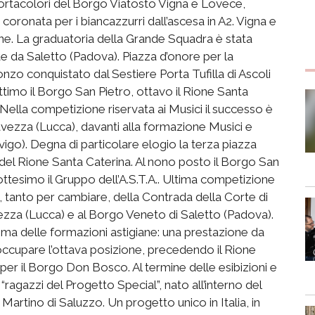
portacolori del Borgo Viatosto Vigna e Lovece,
coronata per i biancazzurri dall’ascesa in A2. Vigna e
ne. La graduatoria della Grande Squadra è stata
 da Saletto (Padova). Piazza d’onore per la
nzo conquistato dal Sestiere Porta Tufilla di Ascoli
ettimo il Borgo San Pietro, ottavo il Rione Santa
ella competizione riservata ai Musici il successo è
vezza (Lucca), davanti alla formazione Musici e
igo). Degna di particolare elogio la terza piazza
 del Rione Santa Caterina. Al nono posto il Borgo San
ttesimo il Gruppo dell’A.S.T.A.. Ultima competizione
, tanto per cambiare, della Contrada della Corte di
vezza (Lucca) e al Borgo Veneto di Saletto (Padova).
prima delle formazioni astigiane: una prestazione da
 occupare l’ottava posizione, precedendo il Rione
er il Borgo Don Bosco. Al termine delle esibizioni e
ragazzi del Progetto Special”, nato all’interno del
artino di Saluzzo. Un progetto unico in Italia, in