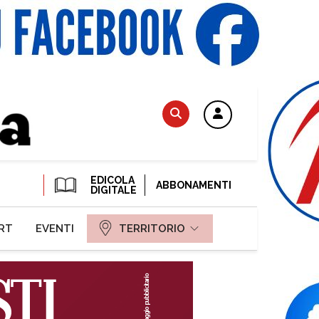
EDICOLA
ABBONAMENTI
DIGITALE
RT
EVENTI
TERRITORIO