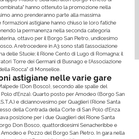
la “combinata” hanno ottenuto la promozione nella
prossimo anno prenderanno parte alla massima
formazioni astigiane hanno chiuso le loro fatiche
tenendo la permanenza nella seconda categoria
aterina, ottavo per il Borgo San Pietro, undicesimo
Bosco. A retrocedere in A3 sono stati l’associazione
 delle Stuoie; il Rione Cento di Lugo di Romagna; il
ratori Torre dei Germani di Busnago e l’Associazione
della Rocca” di Monselice.
oni astigiane nelle varie gare
 Malpede (Don Bosco), secondo alle spalle del
San Polo d’Enza). Quarto posto per Amodeo (Borgo San
S.T.A.) e diciannovesimo per Quaglieri (Rione Santa
ccesso della Contrada della Corte di San Polo d’Enza
ava posizione per i due Quaglieri del Rione Santa
Borgo Don Bosco, quattordicesimi Senacheribbe e
imi Amodeo e Pozzo del Borgo San Pietro. In gara nella