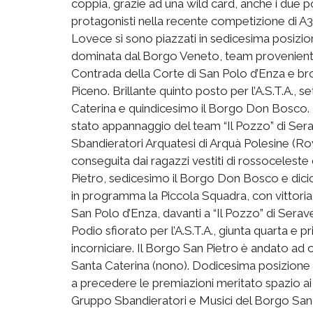
coppia, grazie ad una wild card, anche i due 
protagonisti nella recente competizione di A3 
Lovece si sono piazzati in sedicesima posizio
dominata dal Borgo Veneto, team proveniente
Contrada della Corte di San Polo d’Enza e bro
Piceno. Brillante quinto posto per l’A.S.T.A., s
Caterina e quindicesimo il Borgo Don Bosco. N
stato appannaggio del team “Il Pozzo” di Sera
Sbandieratori Arquatesi di Arquà Polesine (Rov
conseguita dai ragazzi vestiti di rossoceleste
Pietro, sedicesimo il Borgo Don Bosco e dicio
in programma la Piccola Squadra, con vittoria
San Polo d’Enza, davanti a “Il Pozzo” di Sera
Podio sfiorato per l’A.S.T.A., giunta quarta e 
incorniciare. Il Borgo San Pietro è andato ad
Santa Caterina (nono). Dodicesima posizione p
a precedere le premiazioni meritato spazio ai “
Gruppo Sbandieratori e Musici del Borgo San M