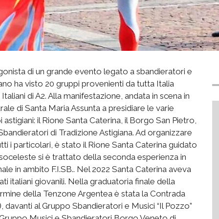
agonista di un grande evento legato a sbandieratori e
no ha visto 20 gruppi provenienti da tutta Italia
Italiani di A2. Alla manifestazione, andata in scena in
ale di Santa Maria Assunta a presidiare le varie
astigiani: il Rione Santa Caterina, il Borgo San Pietro,
Sbandieratori di Tradizione Astigiana. Ad organizzare
i i particolari, è stato il Rione Santa Caterina guidato
soceleste si è trattato della seconda esperienza in
nale in ambito F.I.SB.. Nel 2022 Santa Caterina aveva
i italiani giovanili. Nella graduatoria finale della
ermine della Tenzone Argentea è stata la Contrada
, davanti al Gruppo Sbandieratori e Musici “Il Pozzo”
l Gruppo Musici e Sbandieratori Borgo Veneto di