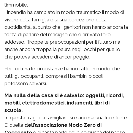
l’immobile.
L’incendio ha cambiato in modo traumatico il modo di
vivere della famiglia e la sua percezione della
quotidianità, al punto che i genitori non hanno ancora la
forza di parlare del macigno che è arrivato loro
addosso. Troppe le preoccupazioni per il futuro ma
anche ancora troppa la paura negli occhi per quello
che poteva accadere di ancor peggio.
Per fortuna le circostanze hanno fatto in modo che
tutti gli occupanti, compresi i bambini piccoli,
potessero salvarsi.
Ma nulla della casa si è salvato: oggetti, ricordi,
mobili, elettrodomestici, indumenti, libri di
scuola.
In questa tragedia famigliare si è accesa una luce forte.
E’ quella
dell’associazione Nodo Zero di
Cocconato
e di tanta parte della comunità del paese