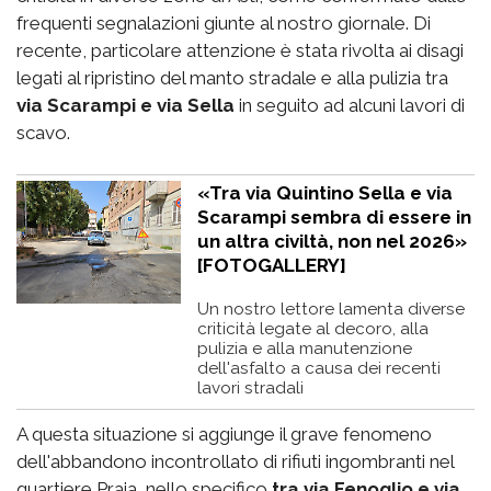
frequenti segnalazioni giunte al nostro giornale. Di
recente, particolare attenzione è stata rivolta ai disagi
legati al ripristino del manto stradale e alla pulizia tra
via Scarampi e via Sella
in seguito ad alcuni lavori di
scavo.
«Tra via Quintino Sella e via
Scarampi sembra di essere in
un altra civiltà, non nel 2026»
[FOTOGALLERY]
Un nostro lettore lamenta diverse
criticità legate al decoro, alla
pulizia e alla manutenzione
dell'asfalto a causa dei recenti
lavori stradali
A questa situazione si aggiunge il grave fenomeno
dell'abbandono incontrollato di rifiuti ingombranti nel
quartiere Praia, nello specifico
tra via Fenoglio e via