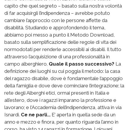
capito che quel segreto – basato sulla nostra volontà
di far acquisirgli l’indipendenza – avrebbe potuto
cambiare l’approccio con le persone affette da
disabilità. Studiando e approfondendo il tema,
abbiamo poi messo a punto il Metodo Download,
basato sulla semplificazione delle regole di vita dei
normodotati per renderle accessibili ai disabili. Il tutto
attraverso l’acquisizione di una professionalità in
campo alberghiero.
Quale il passo successivo?
La
definizione dei luoghi su cui poggia il metodo: la casa
del ragazzo disabile, dove è fondamentale l’appoggio
della famiglia e dove deve cominciare l’integrazione; la
rete degli Alberghi etici, ormai presenti in Italia e
all’estero, dove i ragazzi imparano la professione e
lavorano; e l’Accademia dell’indipendenza, attiva in via
Isnardi.
Ce ne parli...
E’ aperta in quella sede da un
anno e mezzo e finora, per quanto riguarda l’anno in
corso, ha visto 14 ragazzi in formazione. I giovani,