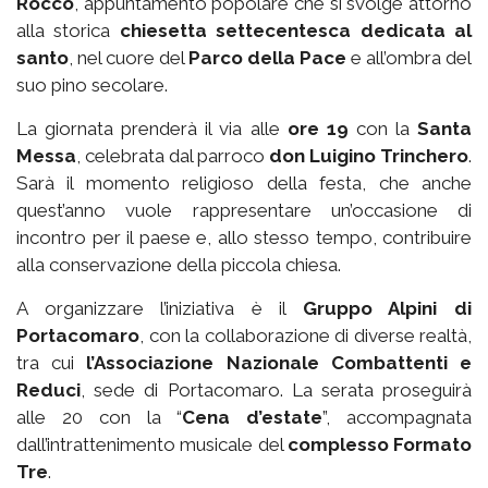
Rocco
, appuntamento popolare che si svolge attorno
alla storica
chiesetta settecentesca dedicata al
santo
, nel cuore del
Parco della Pace
e all’ombra del
suo pino secolare.
La giornata prenderà il via alle
ore 19
con la
Santa
Messa
, celebrata dal parroco
don Luigino Trinchero
.
Sarà il momento religioso della festa, che anche
quest’anno vuole rappresentare un’occasione di
incontro per il paese e, allo stesso tempo, contribuire
alla conservazione della piccola chiesa.
A organizzare l’iniziativa è il
Gruppo Alpini di
Portacomaro
, con la collaborazione di diverse realtà,
tra cui
l’Associazione Nazionale Combattenti e
Reduci
, sede di Portacomaro. La serata proseguirà
alle 20 con la “
Cena d’estate
”, accompagnata
dall’intrattenimento musicale del
complesso Formato
Tre
.