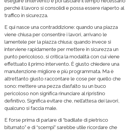
eseguire l’intervento e poi lasciare il tempo necessario
perché il lavoro si consolidi e possa essere riaperto al
traffico in sicurezza.
E qui nasce una contraddizione: quando una piazza
viene chiusa per consentire i lavori, arrivano le
lamentele per la piazza chiusa; quando invece si
interviene rapidamente per mettere in sicurezza un
punto pericoloso, si critica la modalità con cui viene
effettuato il primo intervento. È giusto chiedere una
manutenzione migliore e più programmata. Ma è
altrettanto giusto raccontare le cose per quello che
sono: mettere una pezza d’asfalto su un buco
pericoloso non significa rinunciare al ripristino
definitivo. Significa evitare che, nell’attesa dei lavori,
qualcuno si faccia male.
E forse prima di parlare di “badilate di pietrisco
bitumato” e di “scempi” sarebbe utile ricordare che