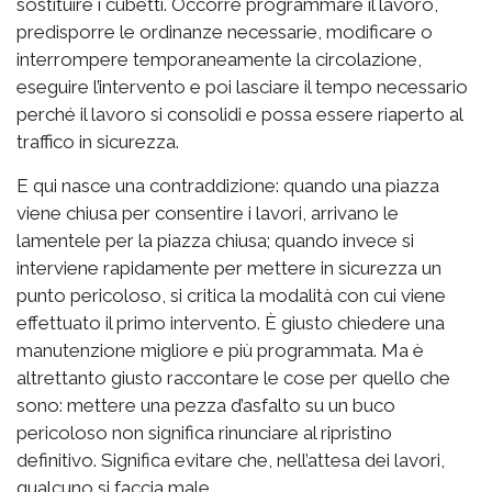
sostituire i cubetti. Occorre programmare il lavoro,
predisporre le ordinanze necessarie, modificare o
interrompere temporaneamente la circolazione,
eseguire l’intervento e poi lasciare il tempo necessario
perché il lavoro si consolidi e possa essere riaperto al
traffico in sicurezza.
E qui nasce una contraddizione: quando una piazza
viene chiusa per consentire i lavori, arrivano le
lamentele per la piazza chiusa; quando invece si
interviene rapidamente per mettere in sicurezza un
punto pericoloso, si critica la modalità con cui viene
effettuato il primo intervento. È giusto chiedere una
manutenzione migliore e più programmata. Ma è
altrettanto giusto raccontare le cose per quello che
sono: mettere una pezza d’asfalto su un buco
pericoloso non significa rinunciare al ripristino
definitivo. Significa evitare che, nell’attesa dei lavori,
qualcuno si faccia male.