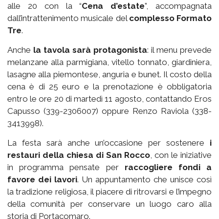
alle 20 con la “
Cena d’estate
”, accompagnata
dall’intrattenimento musicale del
complesso Formato
Tre
.
Anche
la tavola sarà protagonista
: il menu prevede
melanzane alla parmigiana, vitello tonnato, giardiniera,
lasagne alla piemontese, anguria e bunet. Il costo della
cena è di 25 euro e la prenotazione è obbligatoria
entro le ore 20 di martedì 11 agosto, contattando Eros
Capusso (339-2306007) oppure Renzo Raviola (338-
3413998).
La festa sarà anche un’occasione per sostenere
i
restauri della chiesa di San Rocco
, con le iniziative
in programma pensate per
raccogliere fondi a
favore dei lavori
. Un appuntamento che unisce così
la tradizione religiosa, il piacere di ritrovarsi e l’impegno
della comunità per conservare un luogo caro alla
storia di Portacomaro.