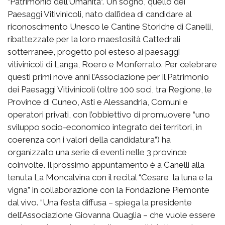
“Patrimonio dell’Umanità”. Un sogno, quello dei
Paesaggi Vitivinicoli, nato dall’idea di candidare al
riconoscimento Unesco le Cantine Storiche di Canelli,
ribattezzate per la loro maestosità Cattedrali
sotterranee, progetto poi esteso ai paesaggi
vitivinicoli di Langa, Roero e Monferrato. Per celebrare
questi primi nove anni l’Associazione per il Patrimonio
dei Paesaggi Vitivinicoli (oltre 100 soci, tra Regione, le
Province di Cuneo, Asti e Alessandria, Comuni e
operatori privati, con l’obbiettivo di promuovere “uno
sviluppo socio-economico integrato dei territori, in
coerenza con i valori della candidatura”) ha
organizzato una serie di eventi nelle 3 province
coinvolte. Il prossimo appuntamento è a Canelli alla
tenuta La Moncalvina con il recital “Cesare, la luna e la
vigna” in collaborazione con la Fondazione Piemonte
dal vivo. “Una festa diffusa – spiega la presidente
dell’Associazione Giovanna Quaglia – che vuole essere