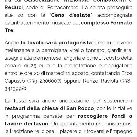
Reduci
, sede di Portacomaro. La serata proseguirà
alle 20 con la “
Cena d’estate
”, accompagnata
dall’intrattenimento musicale del
complesso Formato
Tre
.
Anche
la tavola sarà protagonista
: il menu prevede
melanzane alla parmigiana, vitello tonnato, giardiniera,
lasagne alla piemontese, anguria e bunet. Il costo della
cena è di 25 euro e la prenotazione è obbligatoria
entro le ore 20 di martedì 11 agosto, contattando Eros
Capusso (339-2306007) oppure Renzo Raviola (338-
3413998).
La festa sarà anche un’occasione per sostenere
i
restauri della chiesa di San Rocco
, con le iniziative
in programma pensate per
raccogliere fondi a
favore dei lavori
. Un appuntamento che unisce così
la tradizione religiosa, il piacere di ritrovarsi e l’impegno