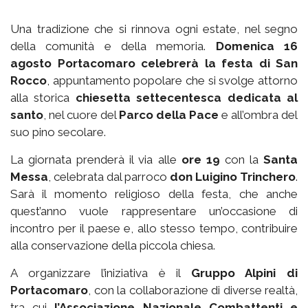
Una tradizione che si rinnova ogni estate, nel segno
della comunità e della memoria.
Domenica 16
agosto Portacomaro celebrerà la festa di San
Rocco
, appuntamento popolare che si svolge attorno
alla storica
chiesetta settecentesca dedicata al
santo
, nel cuore del
Parco della Pace
e all’ombra del
suo pino secolare.
La giornata prenderà il via alle
ore 19
con la
Santa
Messa
, celebrata dal parroco
don Luigino Trinchero
.
Sarà il momento religioso della festa, che anche
quest’anno vuole rappresentare un’occasione di
incontro per il paese e, allo stesso tempo, contribuire
alla conservazione della piccola chiesa.
A organizzare l’iniziativa è il
Gruppo Alpini di
Portacomaro
, con la collaborazione di diverse realtà,
tra cui
l’Associazione Nazionale Combattenti e