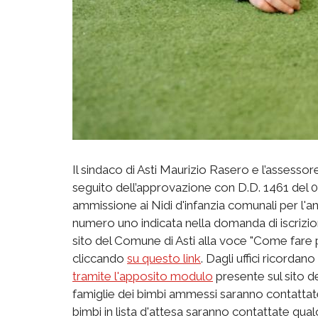
Il sindaco di Asti Maurizio Rasero e l’assesso
seguito dell’approvazione con D.D. 1461 del 0
ammissione ai Nidi d'infanzia comunali per l'a
numero uno indicata nella domanda di iscrizion
sito del Comune di Asti alla voce "Come fare p
cliccando
su questo link
. Dagli uffici ricordano
tramite l'apposito modulo
presente sul sito d
famiglie dei bimbi ammessi saranno contattat
bimbi in lista d'attesa saranno contattate qual