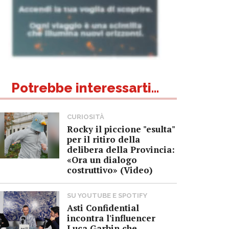
Potrebbe interessarti...
CURIOSITÀ
Rocky il piccione "esulta"
per il ritiro della
delibera della Provincia:
«Ora un dialogo
costruttivo» (Video)
SU YOUTUBE E SPOTIFY
Asti Confidential
incontra l'influencer
Luca Garbin che