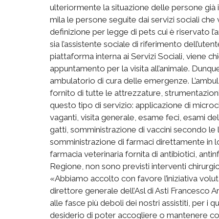
ulteriormente la situazione delle persone già i
mila le persone seguite dai servizi sociali che
definizione per legge di pets cui è riservato l
sia l’assistente sociale di riferimento dell’uten
piattaforma interna ai Servizi Sociali, viene c
appuntamento per la visita all’animale. Dunque 
ambulatorio di cura delle emergenze. L’ambula
fornito di tutte le attrezzature, strumentazion
questo tipo di servizio: applicazione di microchi
vaganti, visita generale, esame feci, esami del
gatti, somministrazione di vaccini secondo le l
somministrazione di farmaci direttamente in l
farmacia veterinaria fornita di antibiotici, ant
Regione, non sono previsti interventi chirurgici
«Abbiamo accolto con favore l’iniziativa vol
direttore generale dell’Asl di Asti Francesco 
alle fasce più deboli dei nostri assistiti, per i q
desiderio di poter accogliere o mantenere c