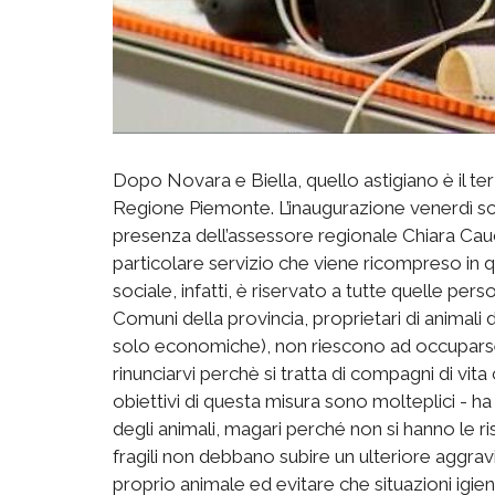
Dopo Novara e Biella, quello astigiano è il te
Regione Piemonte. L’inaugurazione venerdì sc
presenza dell’assessore regionale Chiara Ca
particolare servizio che viene ricompreso in qu
sociale, infatti, è riservato a tutte quelle perso
Comuni della provincia, proprietari di animali 
solo economiche), non riescono ad occupar
rinunciarvi perchè si tratta di compagni di vita c
obiettivi di questa misura sono molteplici - h
degli animali, magari perché non si hanno le ri
fragili non debbano subire un ulteriore aggra
proprio animale ed evitare che situazioni igie