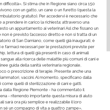
n difficoltà». Si stima che in Regione siano circa 150
 vivono con un gatto, un cane o un furetto (questa la
’ambulatorio gratuito). Per accedervi è necessario che
te a prendere in carico la richiesta; attraverso una
hiesto un appuntamento ai veterinari Asl che fissano un
non è previsto l’accesso diretto e non si tratta di un
torio di San Damiano, come quelli già inaugurati, è
i e farmaci necessari per le prestazioni previste per
p, lettura di quelli già presenti in caso di animali
 sangue alla ricerca delle malattie più comuni di cani e
inee guida della sanità veterinaria regionale,
oco o prescrizione di terapie. Presente anche una
infiammatori, vaccini. Al momento, specificano dalla
 come quelli di sterilizzazione di cani e gatti.
uta dalla Regione Piemonte - ha commentato il
Arena - ritenendo importante questa misura di aiuto
uali sarà ora più semplice e realizzabile il loro
on sé un compagno di vita a quattro zampe».