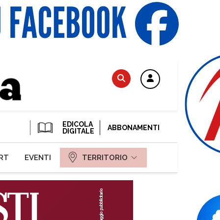
EDICOLA
ABBONAMENTI
DIGITALE
RT
EVENTI
TERRITORIO