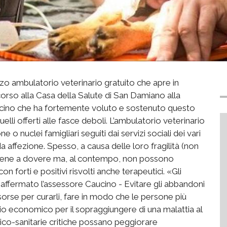
rzo ambulatorio veterinario gratuito che apre in
orso alla Casa della Salute di San Damiano alla
ucino che ha fortemente voluto e sostenuto questo
elli offerti alle fasce deboli. L’ambulatorio veterinario
ne o nuclei famigliari seguiti dai servizi sociali dei vari
da affezione. Spesso, a causa delle loro fragilità (non
sene a dovere ma, al contempo, non possono
on forti e positivi risvolti anche terapeutici. «Gli
a affermato l’assessore Caucino - Evitare gli abbandoni
sorse per curarli, fare in modo che le persone più
vio economico per il sopraggiungere di una malattia al
nico-sanitarie critiche possano peggiorare