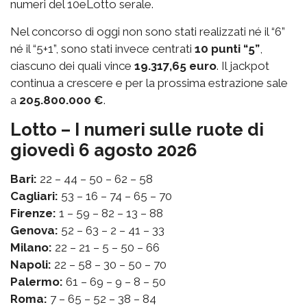
numeri del 10eLotto serale.
Nel concorso di oggi non sono stati realizzati né il “6”
né il “5+1”, sono stati invece centrati
10 punti “5”
,
ciascuno dei quali vince
19.317,65 euro
. Il jackpot
continua a crescere e per la prossima estrazione sale
a
205.800.000 €
.
Lotto – I numeri sulle ruote di
giovedì 6 agosto 2026
Bari:
22 – 44 – 50 – 62 – 58
Cagliari:
53 – 16 – 74 – 65 – 70
Firenze:
1 – 59 – 82 – 13 – 88
Genova:
52 – 63 – 2 – 41 – 33
Milano:
22 – 21 – 5 – 50 – 66
Napoli:
22 – 58 – 30 – 50 – 70
Palermo:
61 – 69 – 9 – 8 – 50
Roma:
7 – 65 – 52 – 38 – 84