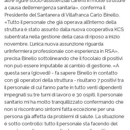
altre figure socio-assistenziali carenti in molte strutture
a causa dell’emergenza sanitaria», conferma il
Presidente del Santanera di Villafranca Carlo Binello.
«Tutto il personale che già operava all’interno della
struttura è stato assunto dalla nuova cooperativa KCS
subentrata nella gestione della casa di riposo a inizio
novembre. L’unica nuova assunzione riguarda
un’infermiera professionale con esperienza in RSA»,
precisa Binello sottolineando che il focolaio di positivi
non può essere imputabile al cambio di gestione. «A
questa sera (giovedì) - fa sapere Binello in contatto
con gli operatori della struttura - risultano 7 positivi tra
il personale di cui fanno parte in tutto venti dipendenti
impegnati su tre turni di lavoro e 30 ospiti. Il personale
sanitario mi ha molto tranquillizzato confermando che
non si riscontrano sintomi fatta eccezione per una
persona già affetta da problemi di salute. La situazione
è sotto controllo: tutto il personale sta facendo del