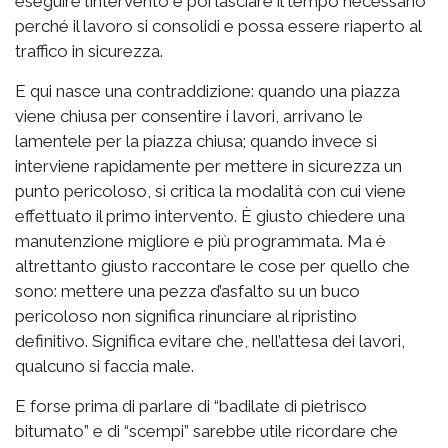
eseguire l’intervento e poi lasciare il tempo necessario
perché il lavoro si consolidi e possa essere riaperto al
traffico in sicurezza.
E qui nasce una contraddizione: quando una piazza
viene chiusa per consentire i lavori, arrivano le
lamentele per la piazza chiusa; quando invece si
interviene rapidamente per mettere in sicurezza un
punto pericoloso, si critica la modalità con cui viene
effettuato il primo intervento. È giusto chiedere una
manutenzione migliore e più programmata. Ma è
altrettanto giusto raccontare le cose per quello che
sono: mettere una pezza d’asfalto su un buco
pericoloso non significa rinunciare al ripristino
definitivo. Significa evitare che, nell’attesa dei lavori,
qualcuno si faccia male.
E forse prima di parlare di “badilate di pietrisco
bitumato” e di “scempi” sarebbe utile ricordare che