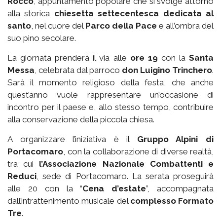
Rocco
, appuntamento popolare che si svolge attorno
alla storica
chiesetta settecentesca dedicata al
santo
, nel cuore del
Parco della Pace
e all’ombra del
suo pino secolare.
La giornata prenderà il via alle
ore 19
con la
Santa
Messa
, celebrata dal parroco
don Luigino Trinchero
.
Sarà il momento religioso della festa, che anche
quest’anno vuole rappresentare un’occasione di
incontro per il paese e, allo stesso tempo, contribuire
alla conservazione della piccola chiesa.
A organizzare l’iniziativa è il
Gruppo Alpini di
Portacomaro
, con la collaborazione di diverse realtà,
tra cui
l’Associazione Nazionale Combattenti e
Reduci
, sede di Portacomaro. La serata proseguirà
alle 20 con la “
Cena d’estate
”, accompagnata
dall’intrattenimento musicale del
complesso Formato
Tre
.