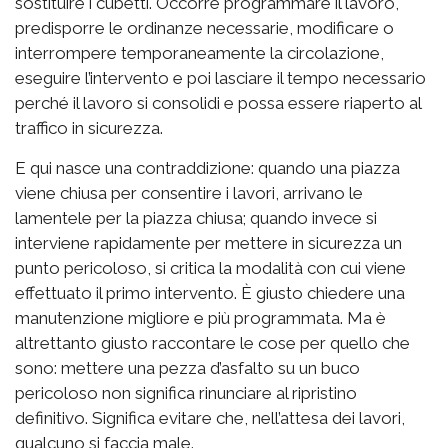
sostituire i cubetti. Occorre programmare il lavoro,
predisporre le ordinanze necessarie, modificare o
interrompere temporaneamente la circolazione,
eseguire l’intervento e poi lasciare il tempo necessario
perché il lavoro si consolidi e possa essere riaperto al
traffico in sicurezza.
E qui nasce una contraddizione: quando una piazza
viene chiusa per consentire i lavori, arrivano le
lamentele per la piazza chiusa; quando invece si
interviene rapidamente per mettere in sicurezza un
punto pericoloso, si critica la modalità con cui viene
effettuato il primo intervento. È giusto chiedere una
manutenzione migliore e più programmata. Ma è
altrettanto giusto raccontare le cose per quello che
sono: mettere una pezza d’asfalto su un buco
pericoloso non significa rinunciare al ripristino
definitivo. Significa evitare che, nell’attesa dei lavori,
qualcuno si faccia male.