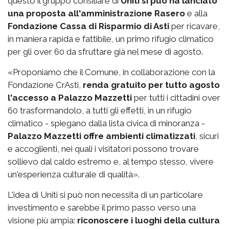
questo il gruppo consiliare di
Uniti si può ha lanciato
una proposta all'amministrazione Rasero
e alla
Fondazione Cassa di Risparmio di Asti
per ricavare,
in maniera rapida e fattibile, un primo rifugio climatico
per gli over 60 da sfruttare già nel mese di agosto.
«Proponiamo che il Comune, in collaborazione con la
Fondazione CrAsti,
renda gratuito per tutto agosto
l'accesso a Palazzo Mazzetti
per tutti i cittadini over
60 trasformandolo, a tutti gli effetti, in un rifugio
climatico - spiegano dalla lista civica di minoranza -
Palazzo Mazzetti offre ambienti climatizzati
, sicuri
e accoglienti, nei quali i visitatori possono trovare
sollievo dal caldo estremo e, al tempo stesso, vivere
un'esperienza culturale di qualità».
L'idea di Uniti si può non necessita di un particolare
investimento e sarebbe il primo passo verso una
visione più ampia:
riconoscere i luoghi della cultura