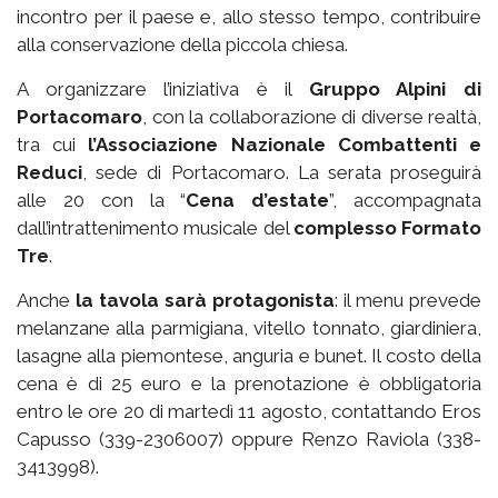
incontro per il paese e, allo stesso tempo, contribuire
alla conservazione della piccola chiesa.
A organizzare l’iniziativa è il
Gruppo Alpini di
Portacomaro
, con la collaborazione di diverse realtà,
tra cui
l’Associazione Nazionale Combattenti e
Reduci
, sede di Portacomaro. La serata proseguirà
alle 20 con la “
Cena d’estate
”, accompagnata
dall’intrattenimento musicale del
complesso Formato
Tre
.
Anche
la tavola sarà protagonista
: il menu prevede
melanzane alla parmigiana, vitello tonnato, giardiniera,
lasagne alla piemontese, anguria e bunet. Il costo della
cena è di 25 euro e la prenotazione è obbligatoria
entro le ore 20 di martedì 11 agosto, contattando Eros
Capusso (339-2306007) oppure Renzo Raviola (338-
3413998).