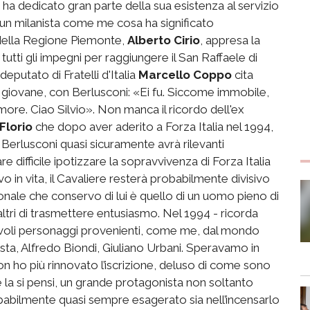
 ha dedicato gran parte della sua esistenza al servizio
 un milanista come me cosa ha significato
 della Regione Piemonte,
Alberto Cirio
, appresa la
tutti gli impegni per raggiungere il San Raffaele di
putato di Fratelli d'Italia
Marcello Coppo
cita
giovane, con Berlusconi: «Ei fu. Siccome immobile,
more. Ciao Silvio». Non manca il ricordo dell'ex
 Florio
che dopo aver aderito a Forza Italia nel 1994,
o Berlusconi quasi sicuramente avrà rilevanti
pare difficile ipotizzare la sopravvivenza di Forza Italia
o in vita, il Cavaliere resterà probabilmente divisivo
nale che conservo di lui è quello di un uomo pieno di
ltri di trasmettere entusiasmo. Nel 1994 - ricorda
orevoli personaggi provenienti, come me, dal mondo
osta, Alfredo Biondi, Giuliano Urbani. Speravamo in
non ho più rinnovato l’iscrizione, deluso di come sono
la si pensi, un grande protagonista non soltanto
 probabilmente quasi sempre esagerato sia nell’incensarlo