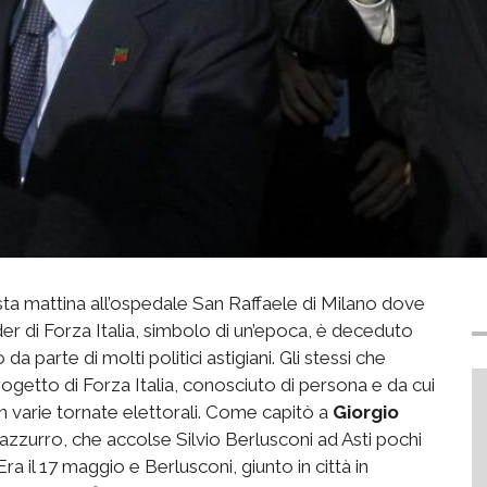
ta mattina all’ospedale San Raffaele di Milano dove
der di Forza Italia, simbolo di un’epoca, è deceduto
da parte di molti politici astigiani. Gli stessi che
rogetto di Forza Italia, conosciuto di persona e da cui
in varie tornate elettorali. Come capitò a
Giorgio
 azzurro, che accolse Silvio Berlusconi ad Asti pochi
ra il 17 maggio e Berlusconi, giunto in città in