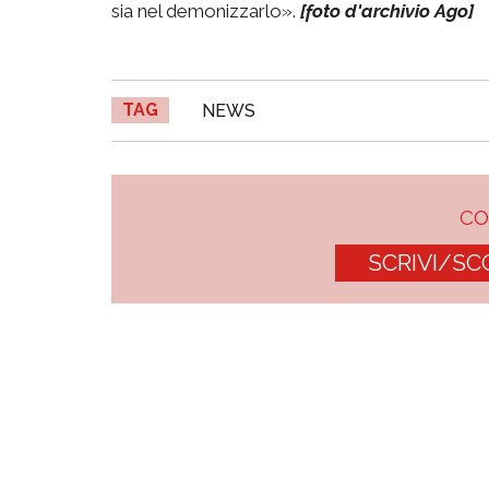
sia nel demonizzarlo».
[foto d'archivio Ago]
TAG
NEWS
C
SCRIVI/SC