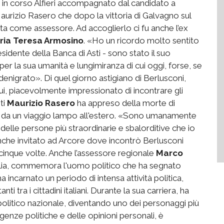
e in corso Alfieri accompagnato dal candidato a
rizio Rasero che dopo la vittoria di Galvagno sul
ta come assessore. Ad accoglierlo ci fu anche l’ex
ria Teresa Armosino
. «Ho un ricordo molto sentito
idente della Banca di Asti - sono stato il suo
 per la sua umanità e lungimiranza di cui oggi, forse, se
nigrato». Di quel giorno astigiano di Berlusconi,
i, piacevolmente impressionato di incontrare gli
sti
Maurizio Rasero
ha appreso della morte di
lia da un viaggio lampo all'estero. «Sono umanamente
elle persone più straordinarie e sbalorditive che io
nche invitato ad Arcore dove incontrò Berlusconi
ò cinque volte. Anche l’assessore regionale
Marco
talia, commemora l'uomo politico che ha segnato
a incarnato un periodo di intensa attività politica,
i tra i cittadini italiani. Durante la sua carriera, ha
politico nazionale, diventando uno dei personaggi più
ergenze politiche e delle opinioni personali, è