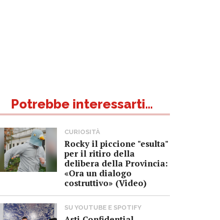
Potrebbe interessarti...
CURIOSITÀ
Rocky il piccione "esulta"
per il ritiro della
delibera della Provincia:
«Ora un dialogo
costruttivo» (Video)
SU YOUTUBE E SPOTIFY
Asti Confidential