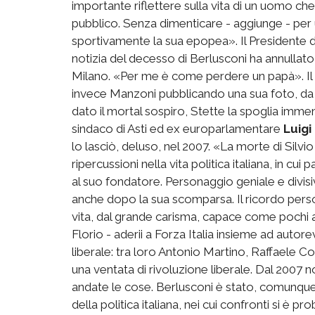
importante riflettere sulla vita di un uomo che
pubblico. Senza dimenticare - aggiunge - per
sportivamente la sua epopea». Il Presidente
notizia del decesso di Berlusconi ha annullato 
Milano. «Per me è come perdere un papà». Il de
invece Manzoni pubblicando una sua foto, da 
dato il mortal sospiro, Stette la spoglia imme
sindaco di Asti ed ex europarlamentare
Luigi
lo lasciò, deluso, nel 2007. «La morte di Silvi
ripercussioni nella vita politica italiana, in cui 
al suo fondatore. Personaggio geniale e divisiv
anche dopo la sua scomparsa. Il ricordo perso
vita, dal grande carisma, capace come pochi a
Florio - aderii a Forza Italia insieme ad aut
liberale: tra loro Antonio Martino, Raffaele C
una ventata di rivoluzione liberale. Dal 2007 
andate le cose. Berlusconi è stato, comunque 
della politica italiana, nei cui confronti si è