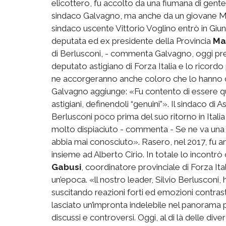
elicottero, fu accolto da una fiumana di gent
sindaco Galvagno, ma anche da un giovane Mau
sindaco uscente Vittorio Voglino entrò in Giun
deputata ed ex presidente della Provincia
Ma
di Berlusconi, - commenta Galvagno, oggi pres
deputato astigiano di Forza Italia e lo ricordo
ne accorgeranno anche coloro che lo hanno de
Galvagno aggiunge: «Fu contento di essere qu
astigiani, definendoli “genuini”». Il sindaco di A
Berlusconi poco prima del suo ritorno in Ita
molto dispiaciuto - commenta - Se ne va una d
abbia mai conosciuto». Rasero, nel 2017, fu a
insieme ad Alberto Cirio. In totale lo incontr
Gabusi
, coordinatore provinciale di Forza I
un’epoca. «ll nostro leader, Silvio Berlusconi, h
suscitando reazioni forti ed emozioni contrastant
lasciato un’impronta indelebile nel panorama 
discussi e controversi. Oggi, al di là delle div