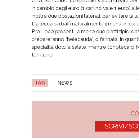
città, San Carlo. La speciale valuta creata per
in cambio degli euro (1 carlino vale 1 euro) alle
inoltre due postazioni laterali, per evitare la
Da leccarsi i baffi naturalmente il menù, in cui 
Pro Loco presenti, almeno due piatti tipici ci
prepareranno “belecauda”, o farinata, in quant
specialità dolci e salate, mentre l’Enoteca di 
territorio.
TAG
NEWS
C
SCRIVI/SC