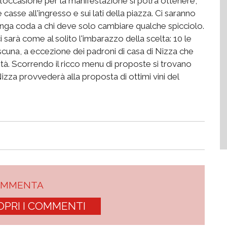
 l’occasione per la manifestazione si potrà ottenere,
 casse all'ingresso e sui lati della piazza. Ci saranno
 lunga coda a chi deve solo cambiare qualche spicciolo.
ci sarà come al solito l'imbarazzo della scelta: 10 le
ascuna, a eccezione dei padroni di casa di Nizza che
ità. Scorrendo il ricco menu di proposte si trovano
Nizza provvederà alla proposta di ottimi vini del
OMMENTA
OPRI I COMMENTI