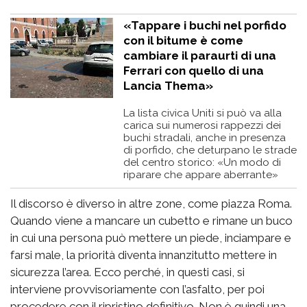
«Tappare i buchi nel porfido
con il bitume è come
cambiare il paraurti di una
Ferrari con quello di una
Lancia Thema»
La lista civica Uniti si può va alla
carica sui numerosi rappezzi dei
buchi stradali, anche in presenza
di porfido, che deturpano le strade
del centro storico: «Un modo di
riparare che appare aberrante»
Il discorso è diverso in altre zone, come piazza Roma.
Quando viene a mancare un cubetto e rimane un buco
in cui una persona può mettere un piede, inciampare e
farsi male, la priorità diventa innanzitutto mettere in
sicurezza l’area. Ecco perché, in questi casi, si
interviene provvisoriamente con l’asfalto, per poi
procedere con il ripristino definitivo. Non è quindi una