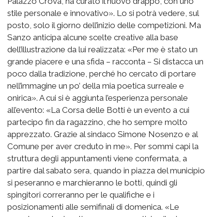
Palazzo Crova, ha curato il nuovo drappo, con uno
stile personale e innovativo». Lo si potrà vedere, sul
posto, solo il giorno dell’inizio delle competizioni. Ma
Sanzo anticipa alcune scelte creative alla base
dell’illustrazione da lui realizzata: «Per me è stato un
grande piacere e una sfida – racconta – Si distacca un
poco dalla tradizione, perché ho cercato di portare
nell’immagine un po’ della mia poetica surreale e
onirica». A cui si è aggiunta l’esperienza personale
all’evento: «La Corsa delle Botti è un evento a cui
partecipo fin da ragazzino, che ho sempre molto
apprezzato. Grazie al sindaco Simone Nosenzo e al
Comune per aver creduto in me». Per sommi capi la
struttura degli appuntamenti viene confermata, a
partire dal sabato sera, quando in piazza del municipio
si peseranno e marchieranno le botti, quindi gli
spingitori correranno per le qualifiche e i
posizionamenti alle semifinali di domenica. «Le