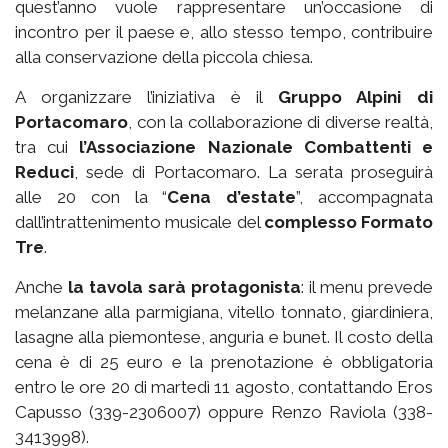
quest’anno vuole rappresentare un’occasione di
incontro per il paese e, allo stesso tempo, contribuire
alla conservazione della piccola chiesa.
A organizzare l’iniziativa è il
Gruppo Alpini di
Portacomaro
, con la collaborazione di diverse realtà,
tra cui
l’Associazione Nazionale Combattenti e
Reduci
, sede di Portacomaro. La serata proseguirà
alle 20 con la “
Cena d’estate
”, accompagnata
dall’intrattenimento musicale del
complesso Formato
Tre
.
Anche
la tavola sarà protagonista
: il menu prevede
melanzane alla parmigiana, vitello tonnato, giardiniera,
lasagne alla piemontese, anguria e bunet. Il costo della
cena è di 25 euro e la prenotazione è obbligatoria
entro le ore 20 di martedì 11 agosto, contattando Eros
Capusso (339-2306007) oppure Renzo Raviola (338-
3413998).