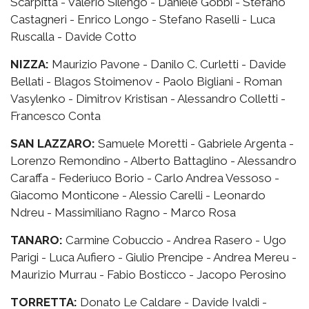
Scarpitta - Valerio Silengo - Daniele Gobbi - Stefano
Castagneri - Enrico Longo - Stefano Raselli - Luca
Ruscalla - Davide Cotto
NIZZA:
Maurizio Pavone - Danilo C. Curletti - Davide
Bellati - Blagos Stoimenov - Paolo Bigliani - Roman
Vasylenko - Dimitrov Kristisan - Alessandro Colletti -
Francesco Conta
SAN LAZZARO:
Samuele Moretti - Gabriele Argenta -
Lorenzo Remondino - Alberto Battaglino - Alessandro
Caraffa - Federiuco Borio - Carlo Andrea Vessoso -
Giacomo Monticone - Alessio Carelli - Leonardo
Ndreu - Massimiliano Ragno - Marco Rosa
TANARO:
Carmine Cobuccio - Andrea Rasero - Ugo
Parigi - Luca Aufiero - Giulio Prencipe - Andrea Mereu -
Maurizio Murrau - Fabio Bosticco - Jacopo Perosino
TORRETTA:
Donato Le Caldare - Davide Ivaldi -