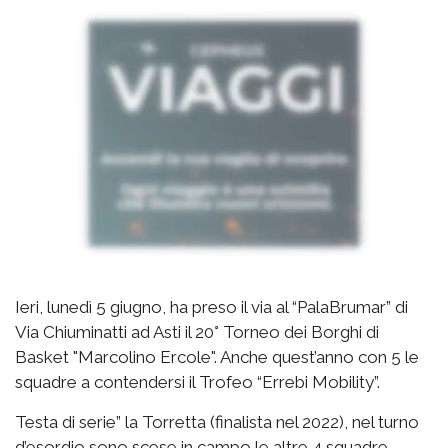
Ieri, lunedì 5 giugno, ha preso il via al “PalaBrumar” di
Via Chiuminatti ad Asti il 20° Torneo dei Borghi di
Basket "Marcolino Ercole". Anche quest’anno con 5 le
squadre a contendersi il Trofeo “Errebi Mobility”.
Testa di serie” la Torretta (finalista nel 2022), nel turno
d’esordio sono scese in campo le altre 4 squadre