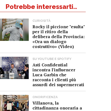
Potrebbe interessarti...
CURIOSITÀ
Rocky il piccione "esulta"
per il ritiro della
delibera della Provincia:
«Ora un dialogo
costruttivo» (Video)
SU YOUTUBE E SPOTIFY
Asti Confidential
incontra l'influencer
Luca Garbin che
racconta i clienti più
assurdi dei supermercati
ONORIFICENZA
Villanova, la
cittadinanza onoraria a