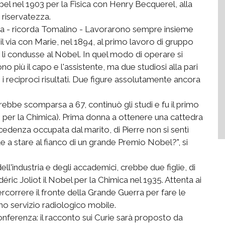
bel nel 1903 per la Fisica con Henry Becquerel, alla
a riservatezza.
acca - ricorda Tomalino - Lavorarono sempre insieme
 il via con Marie, nel 1894, al primo lavoro di gruppo
he li condusse al Nobel. In quel modo di operare si
no più il capo e l'assistente, ma due studiosi alla pari
i reciproci risultati. Due figure assolutamente ancora
rebbe scomparsa a 67, continuò gli studi e fu il primo
1 per la Chimica). Prima donna a ottenere una cattedra
recedenza occupata dal marito, di Pierre non si sentì
e a stare al fianco di un grande Premio Nobel?", si
ell'industria e degli accademici, crebbe due figlie, di
déric Joliot il Nobel per la Chimica nel 1935. Attenta ai
ercorrere il fronte della Grande Guerra per fare le
imo servizio radiologico mobile.
conferenza: il racconto sui Curie sarà proposto da