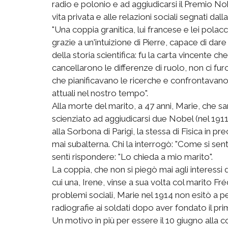
radio e polonio e ad aggiudicarsi il Premio No
vita privata e alle relazioni sociali segnati dall
"Una coppia granitica, lui francese e lei pol
grazie a un'intuizione di Pierre, capace di dare
della storia scientifica: fu la carta vincente c
cancellarono le differenze di ruolo, non ci furo
che pianificavano le ricerche e confrontavano 
attuali nel nostro tempo".
Alla morte del marito, a 47 anni, Marie, che sa
scienziato ad aggiudicarsi due Nobel (nel 191
alla Sorbona di Parigi, la stessa di Fisica in p
mai subalterna. Chi la interrogò: "Come si sent
sentì rispondere: "Lo chieda a mio marito".
La coppia, che non si piegò mai agli interessi d
cui una, Irene, vinse a sua volta col marito Fré
problemi sociali, Marie nel 1914 non esitò a p
radiografie ai soldati dopo aver fondato il pr
Un motivo in più per essere il 10 giugno alla 