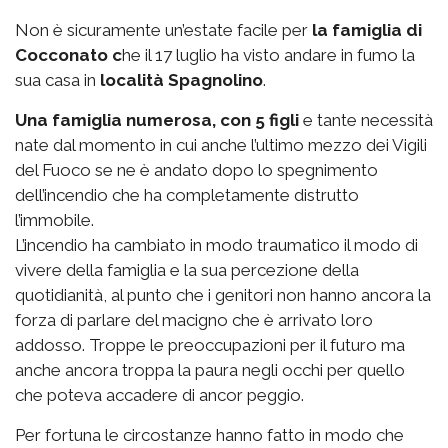
Non è sicuramente un’estate facile per
la famiglia di
Cocconato c
he il 17 luglio ha visto andare in fumo la
sua casa in
località Spagnolino
.
Una famiglia numerosa, con 5 figli
e tante necessità
nate dal momento in cui anche l’ultimo mezzo dei Vigili
del Fuoco se ne è andato dopo lo spegnimento
dell’incendio che ha completamente distrutto
l’immobile.
L’incendio ha cambiato in modo traumatico il modo di
vivere della famiglia e la sua percezione della
quotidianità, al punto che i genitori non hanno ancora la
forza di parlare del macigno che è arrivato loro
addosso. Troppe le preoccupazioni per il futuro ma
anche ancora troppa la paura negli occhi per quello
che poteva accadere di ancor peggio.
Per fortuna le circostanze hanno fatto in modo che