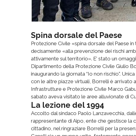
Spina dorsale del Paese
Protezione Civile «spina dorsale del Paese in 
decisamente «alla prevenzione dei rischi amb
attivamente sul territorio». E’ stato un omagg
Dipartimento della Protezione Civile Giulio Bo
inaugurando la giornata “Io non rischio”. Unic
con le altre piazze virtuali, Borrelli è arriva
Infrastrutture e Protezione Civile Marco Gabus
sabato aveva visitato le aree alluvionate di 
La lezione del 1994
Accolto dal sindaco Paolo Lanzavecchia, dalle a
rappresentante di Aipo, ente che gestisce la cas
cittadino, nel ringraziare Borrelli per la prese
Canelli sia un gruppo unito, fortemente opera