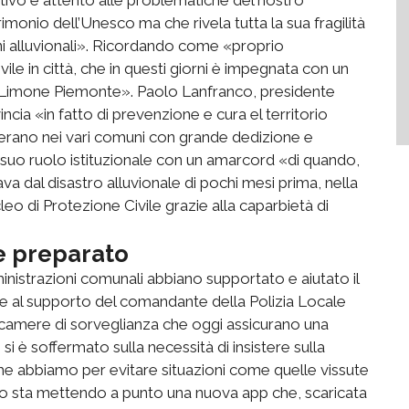
trimonio dell’Unesco ma che rivela tutta la sua fragilità
ni alluvionali». Ricordando come «proprio
ile in città, che in questi giorni è impegnata con un
di Limone Piemonte». Paolo Lanfranco, presidente
incia «in fatto di prevenzione e cura el territorio
operano nei vari comuni con grande dedizione e
 suo ruolo istituzionale con un amarcord «di quando,
zava dal disastro alluvionale di pochi mesi prima, nella
eo di Protezione Civile grazie alla caparbietà di
e preparato
nistrazioni comunali abbiano supportato e aiutato il
he al supporto del comandante della Polizia Locale
ecamere di sorveglianza che oggi assicurano una
 si è soffermato sulla necessità di insistere sulla
e abbiamo per evitare situazioni come quelle vissute
ento sta mettendo a punto una nuova app che, scaricata