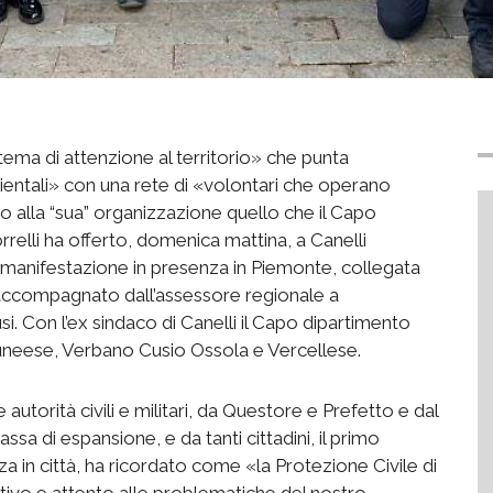
tema di attenzione al territorio» che punta
ientali» con una rete di «volontari che operano
io alla “sua” organizzazione quello che il Capo
rrelli ha offerto, domenica mattina, a Canelli
a manifestazione in presenza in Piemonte, collegata
to accompagnato dall’assessore regionale a
i. Con l’ex sindaco di Canelli il Capo dipartimento
Cuneese, Verbano Cusio Ossola e Vercellese.
utorità civili e militari, da Questore e Prefetto e dal
sa di espansione, e da tanti cittadini, il primo
nza in città, ha ricordato come «la Protezione Civile di
tivo e attento alle problematiche del nostro