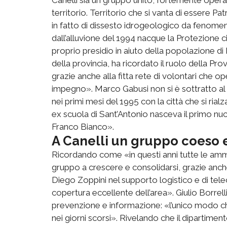
territorio. Territorio che si vanta di essere Pa
in fatto di dissesto idrogeologico da fenome
dall’alluvione del 1994 nacque la Protezione civ
proprio presidio in aiuto della popolazione 
della provincia, ha ricordato il ruolo della Prov
grazie anche alla fitta rete di volontari che 
impegno». Marco Gabusi non si è sottratto al
nei primi mesi del 1995 con la città che si rial
ex scuola di Sant’Antonio nasceva il primo nucl
Franco Bianco».
A Canelli un gruppo coeso 
Ricordando come «in questi anni tutte le ammi
gruppo a crescere e consolidarsi, grazie anc
Diego Zoppini nel supporto logistico e di tel
copertura eccellente dell’area». Giulio Borrelli
prevenzione e informazione: «l’unico modo ch
nei giorni scorsi». Rivelando che il dipartim