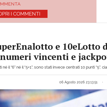
OMMENTA
OPRI I COMMENTI
uperEnalotto e 10eLotto d
i numeri vincenti e jackp
 né il “6” né il “5+1”, sono stati invece centrati 10 punti “5”, 
06 Agosto 2026 23:13:51