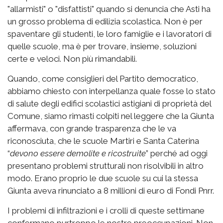
"allarmisti" o "disfattisti" quando si denuncia che Asti ha
un grosso problema di edilizia scolastica. Non è per
spaventare gli studenti, le loro famiglie e i lavoratori di
quelle scuole, ma è per trovare, insieme, soluzioni
certe e veloci. Non più rimandabili.
Quando, come consiglieri del Partito democratico,
abbiamo chiesto con interpellanza quale fosse lo stato
di salute degli edifici scolastici astigiani di proprietà del
Comune, siamo rimasti colpiti nel leggere che la Giunta
affermava, con grande trasparenza che le va
riconosciuta, che le scuole Martiri e Santa Caterina
“
devono essere demolite e ricostruite
” perché ad oggi
presentano problemi strutturali non risolvibili in altro
modo. Erano proprio le due scuole su cui la stessa
Giunta aveva rinunciato a 8 millioni di euro di Fondi Pnrr.
I problemi di infiltrazioni e i crolli di queste settimane
confermano purtroppo le nostre preoccupazioni. Non