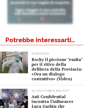
Potrebbe interessarti...
CURIOSITÀ
Rocky il piccione "esulta"
per il ritiro della
delibera della Provincia:
«Ora un dialogo
costruttivo» (Video)
SU YOUTUBE E SPOTIFY
Asti Confidential
incontra l'influencer
Luca Garbin che