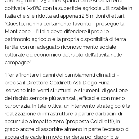
che negli ultimi 25 anni è sparito oltre ¼ della terra
coltivata (-28%) con la superficie agricola utilizzabile in
Italia che si è ridotta ad appena 12,8 milioni di ettari.
“Questo, non ha certamente favorito - prosegue la
Monticone; - l’Italia deve difendere il proprio
patrimonio agricolo e la propria disponibilità di terra
fertile con un adeguato riconoscimento sociale,
culturale ed economico del ruolo dell’attività nelle
campagne”.
“Per affrontare i danni dei cambiamenti climatici –
precisa il Direttore Coldiretti Asti Diego Furia –
servono interventi strutturali e strumenti di gestione
del rischio sempre più avanzati, efficaci e con meno
burocrazia. In tale ottica, un intervento strategico è la
realizzazione di infrastrutture a partire dai bacini di
accumulo a impatto zero (proposta Coldiretti), in
grado anche di assorbire almeno in parte l’eccesso di
acqua che cade in modo renderla poi disponibile