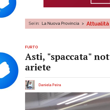
Attualità
Sei in:
La Nuova Provincia
>
FURTO
Asti, "spaccata" n
ariete
Daniela Peira