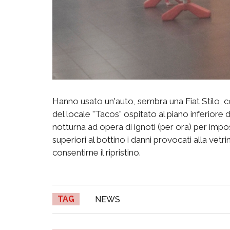
Hanno usato un'auto, sembra una Fiat Stilo, c
del locale "Tacos" ospitato al piano inferio
notturna ad opera di ignoti (per ora) per impo
superiori al bottino i danni provocati alla vetrina
consentirne il ripristino.
TAG
NEWS