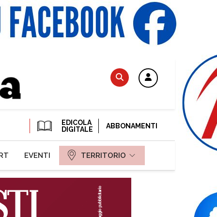
EDICOLA
ABBONAMENTI
DIGITALE
RT
EVENTI
TERRITORIO