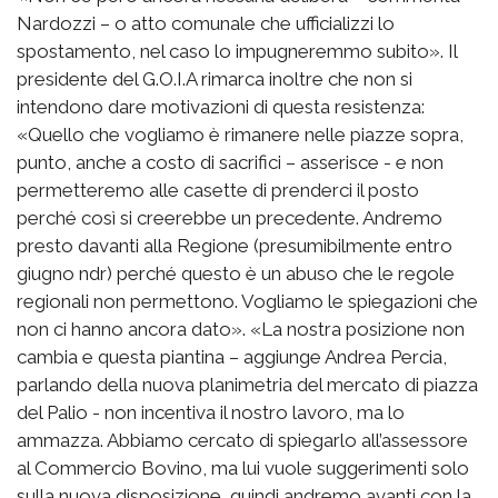
Nardozzi – o atto comunale che ufficializzi lo
spostamento, nel caso lo impugneremmo subito». Il
presidente del G.O.I.A rimarca inoltre che non si
intendono dare motivazioni di questa resistenza:
«Quello che vogliamo è rimanere nelle piazze sopra,
punto, anche a costo di sacrifici – asserisce - e non
permetteremo alle casette di prenderci il posto
perché così si creerebbe un precedente. Andremo
presto davanti alla Regione (presumibilmente entro
giugno ndr) perché questo è un abuso che le regole
regionali non permettono. Vogliamo le spiegazioni che
non ci hanno ancora dato». «La nostra posizione non
cambia e questa piantina – aggiunge Andrea Percia,
parlando della nuova planimetria del mercato di piazza
del Palio - non incentiva il nostro lavoro, ma lo
ammazza. Abbiamo cercato di spiegarlo all’assessore
al Commercio Bovino, ma lui vuole suggerimenti solo
sulla nuova disposizione, quindi andremo avanti con la