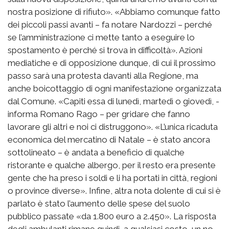
nostra posizione di rifiuto». «Abbiamo comunque fatto
dei piccoli passi avanti – fa notare Nardozzi – perché
se l’amministrazione ci mette tanto a eseguire lo
spostamento è perché si trova in difficoltà». Azioni
mediatiche e di opposizione dunque, di cui il prossimo
passo sarà una protesta davanti alla Regione, ma
anche boicottaggio di ogni manifestazione organizzata
dal Comune. «Capiti essa di lunedì, martedì o giovedì, -
informa Romano Rago – per gridare che fanno
lavorare gli altri e noi ci distruggono». «L’unica ricaduta
economica del mercatino di Natale – è stato ancora
sottolineato – è andata a beneficio di qualche
ristorante e qualche albergo, per il resto era presente
gente che ha preso i soldi e li ha portati in città, regioni
o province diverse». Infine, altra nota dolente di cui si è
parlato è stato l’aumento delle spese del suolo
pubblico passate «da 1.800 euro a 2.450». La risposta
degli ambulanti rimane quindi, a qualsiasi costo, un no