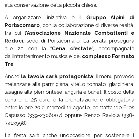
alla conservazione della piccola chiesa.
A organizzare l’iniziativa è il
Gruppo Alpini di
Portacomaro
, con la collaborazione di diverse realtà,
tra cui
l’Associazione Nazionale Combattenti e
Reduci
, sede di Portacomaro. La serata proseguirà
alle 20 con la “
Cena d’estate
”, accompagnata
dall’intrattenimento musicale del
complesso Formato
Tre
.
Anche
la tavola sarà protagonista
: il menu prevede
melanzane alla parmigiana, vitello tonnato, giardiniera,
lasagne alla piemontese, anguria e bunet. Il costo della
cena è di 25 euro e la prenotazione è obbligatoria
entro le ore 20 di martedì 11 agosto, contattando Eros
Capusso (339-2306007) oppure Renzo Raviola (338-
3413998).
La festa sarà anche un’occasione per sostenere
i