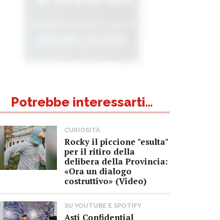
Potrebbe interessarti...
CURIOSITÀ
Rocky il piccione "esulta"
per il ritiro della
delibera della Provincia:
«Ora un dialogo
costruttivo» (Video)
SU YOUTUBE E SPOTIFY
Asti Confidential