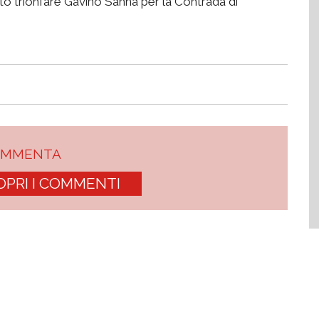
sto trionfare Gavino Sanna per la Contrada di
OMMENTA
OPRI I COMMENTI