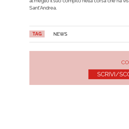
al meglio il suo compito nella corsa che ha vi
Sant'Andrea.
TAG
NEWS
C
SCRIVI/SC