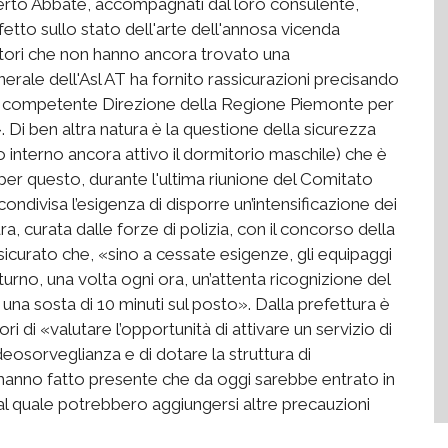
lberto Abbate, accompagnati dal loro consulente,
fetto sullo stato dell'arte dell'annosa vicenda
oratori che non hanno ancora trovato una
nerale dell'Asl AT ha fornito rassicurazioni precisando
 la competente Direzione della Regione Piemonte per
 Di ben altra natura è la questione della sicurezza
o interno ancora attivo il dormitorio maschile) che è
o per questo, durante l'ultima riunione del Comitato
 condivisa l’esigenza di disporre un’intensificazione dei
tura, curata dalle forze di polizia, con il concorso della
assicurato che, «sino a cessate esigenze, gli equipaggi
turno, una volta ogni ora, un’attenta ricognizione del
 una sosta di 10 minuti sul posto». Dalla prefettura è
ri di «valutare l’opportunità di attivare un servizio di
videosorveglianza e di dotare la struttura di
i hanno fatto presente che da oggi sarebbe entrato in
 al quale potrebbero aggiungersi altre precauzioni