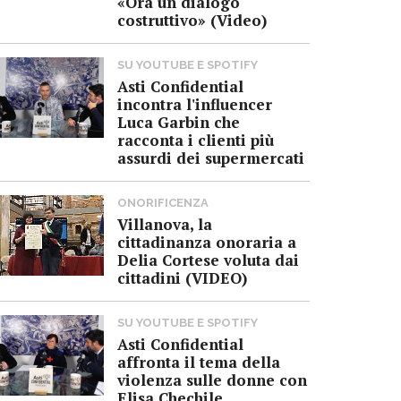
«Ora un dialogo
costruttivo» (Video)
SU YOUTUBE E SPOTIFY
Asti Confidential
incontra l'influencer
Luca Garbin che
racconta i clienti più
assurdi dei supermercati
ONORIFICENZA
Villanova, la
cittadinanza onoraria a
Delia Cortese voluta dai
cittadini (VIDEO)
SU YOUTUBE E SPOTIFY
Asti Confidential
affronta il tema della
violenza sulle donne con
Elisa Chechile