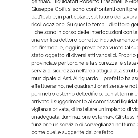
gennaio. I liquidatori Roberto Frascinelli e A
Giuseppe Goffi, si sono confrontanti con il pre
dell'Ipab e, in particolare, sul futuro dei lav
ricollocazione. Su questo tema il direttore ge
«che sono in corso delle interlocuzioni con
una verifica del loro corretto inquadramento».
dell'immobile, oggi in prevalenza vuoto (al su
stato oggetto di diversi atti vandalici. Propri
provinciale per l'ordine e la sicurezza, è stata
servizi di sicurezza nell’area attigua alla strut
municipale di Asti. Al riguardo, il prefetto ha 
effettueranno, nei quadranti orari serale e not
perimetro esterno dell’edificio, con al termine
arrivato il suggerimento ai commissari liquidato
vigilanza privata, di installare un impianto di 
un’adeguata illuminazione esterna». Gli stess
funzione un servizio di sorveglianza notturna
come quelle suggerite dal prefetto.