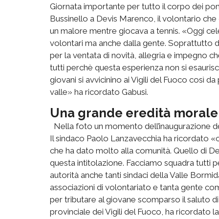
Giornata importante per tutto il corpo dei pompi
Bussinello
a
Devis
Marenco, il volontario che 
un malore mentre giocava a tennis.
«
Oggi cele
volontari ma anche dalla gente. Soprattutto 
per la ventata di novità, allegria e impegno c
tutti
perchè
questa esperienza non si
esauris
giovani si avvicinino ai Vigili del Fuoco così d
valle» ha ricordato
Gabusi
.
Una grande eredità morale
Nella foto un momento dell’inaugurazione 
Il sindaco Paolo Lanzavecchia ha ricordato
«
che ha dato molto alla comunità. Quello di
De
questa intitolazione. Facciamo squadra tutti 
autori
tà anche tanti sindaci della Val
le Bormida
associazioni di volontariato e tanta g
e
nte co
per
tributare al giovane scomparso il saluto d
provinciale dei Vigili del Fuoco, ha ricordato la