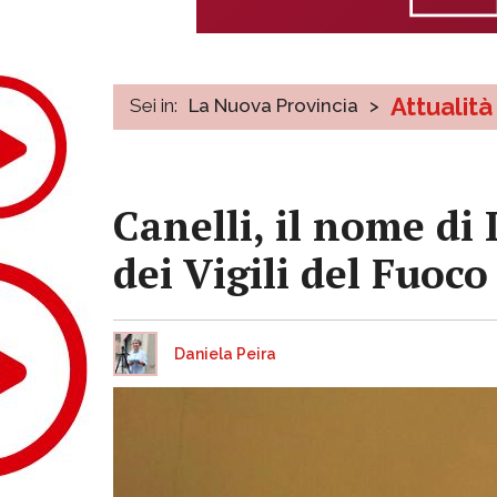
Attualità
Sei in:
La Nuova Provincia
>
Canelli, il nome di
dei Vigili del Fuoco
Daniela Peira