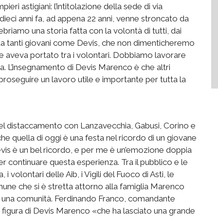
eri astigiani: l’intitolazione della sede di via
dieci anni fa, ad appena
22
anni, venne stroncato da
briamo una storia fatta con la volontà di tutti, dai
da tanti giovani come
Devis
, che non dimenticheremo
he aveva portato tra i volontari. Dobbiamo lavorare
ca
. L’insegnamento di
Devis
Marenco è che altri
a proseguire un lavoro utile e importante per tutta la
del distaccamento con
Lanzavecchia,
Gabusi
, Corino e
che quella di oggi è una festa nel ricordo di un giovane
vis
è un bel ricordo, e per me è un’emozione doppia
per continuare questa esperienza. Tra
il
pubblico e le
, i volontari delle
Aib
, i Vigili del Fuoco di Asti, le
mune che
si è stretta attorno alla famiglia Marenco
i una
comunità. Ferdinando Franco, comandante
 figura di
Devis
Marenco
«
che ha lasciato una grande