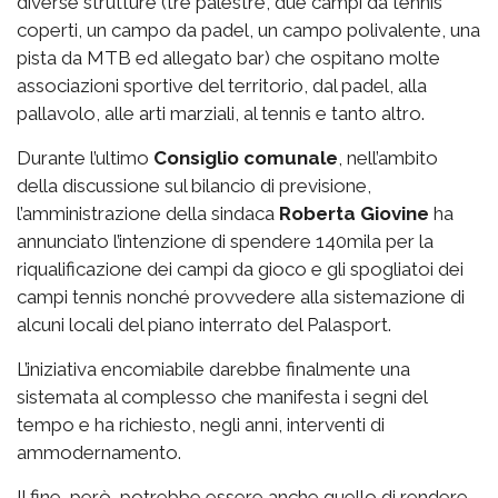
diverse strutture (tre palestre, due campi da tennis
coperti, un campo da padel, un campo polivalente, una
pista da MTB ed allegato bar) che ospitano molte
associazioni sportive del territorio, dal padel, alla
pallavolo, alle arti marziali, al tennis e tanto altro.
Durante l’ultimo
Consiglio comunale
, nell’ambito
della discussione sul bilancio di previsione,
l’amministrazione della sindaca
Roberta Giovine
ha
annunciato l’intenzione di spendere 140mila per la
riqualificazione dei campi da gioco e gli spogliatoi dei
campi tennis nonché provvedere alla sistemazione di
alcuni locali del piano interrato del Palasport.
L’iniziativa encomiabile darebbe finalmente una
sistemata al complesso che manifesta i segni del
tempo e ha richiesto, negli anni, interventi di
ammodernamento.
Il fine, però, potrebbe essere anche quello di rendere