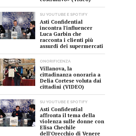
SU YOUTUBE E SPOTIFY
Asti Confidential
incontra l'influencer
Luca Garbin che
racconta i clienti più
assurdi dei supermercati
ONORIFICENZA
Villanova, la
cittadinanza onoraria a
Delia Cortese voluta dai
cittadini (VIDEO)
SU YOUTUBE E SPOTIFY
Asti Confidential
affronta il tema della
violenza sulle donne con
Elisa Chechile
dell'Orecchio di Venere