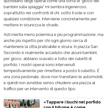
quotidiano degli operai come una sorta di “gioco dei
bambini sulla spiaggia” mi sembra ingeneroso,
soprattutto nei confronti di chi, sotto il sole e con
qualsiasi condizione, interviene concretamente per
mettere in sicurezza le strade.
Asti merita meno polemica e più programmazione, ma
anche più rispetto per chi ogni giorno cerca di
mantenere la città praticabile e sicura. In piazza San
Secondo è realmente accaduto che alcuni bambini,
per gioco, abbiano scavato e tolto dei cubetti di
porfido. I nostri operai sono intervenuti
tempestivamente per rimettere a posto il cubetto. È
una zona pedonale, dove non transitano le automobili,
e quindi non avrebbe senso chiudere una piazza al
traffico per un intervento di questo tipo.
«Tappare i buchi nel porfido
con il bitume è come