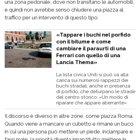
una zona pedonale, dove non transitano le automobili,
e quindi non avrebbe senso chiudere una piazza al
traffico per un intervento di questo tipo.
«Tappare i buchi nel porfido
con il bitume è come
cambiare il paraurti di una
Ferrari con quello di una
Lancia Thema»
La lista civica Uniti si può va alla
carica sui numerosi rappezzi dei
buchi stradali, anche in presenza
di porfido, che deturpano le strade
del centro storico: «Un modo di
riparare che appare aberrante»
Il discorso è diverso in altre zone, come piazza Roma.
Quando viene a mancare un cubetto e rimane un buco
in cui una persona può mettere un piede, inciampare e
farsi male, la priorità diventa innanzitutto mettere in