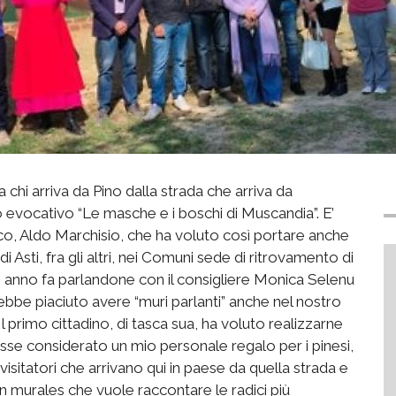
chi arriva da Pino dalla strada che arriva da
 evocativo “Le masche e i boschi di Muscandia”. E’
aco, Aldo Marchisio, che ha voluto così portare anche
i Asti, fra gli altri, nei Comuni sede di ritrovamento di
un anno fa parlandone con il consigliere Monica Selenu
rebbe piaciuto avere “muri parlanti” anche nel nostro
l primo cittadino, di tasca sua, ha voluto realizzarne
isse considerato un mio personale regalo per i pinesi,
 visitatori che arrivano qui in paese da quella strada e
n murales che vuole raccontare le radici più