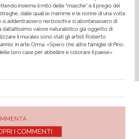
ttendo insieme il mito delle “masche” e il pregio dei
streghe, dalle quali le mamme e le nonne di una volta
 si addentrassero nei boschi e si allontanassero di
dall’altissimo valore naturalistico già oggetto di
lizzare il murales sono stati gli artisti Roberto
nisi, in arte Orma. «Spero che altre famiglie di Pino,
delle loro case per abbellire e colorare il paese»
OMMENTA
OPRI I COMMENTI