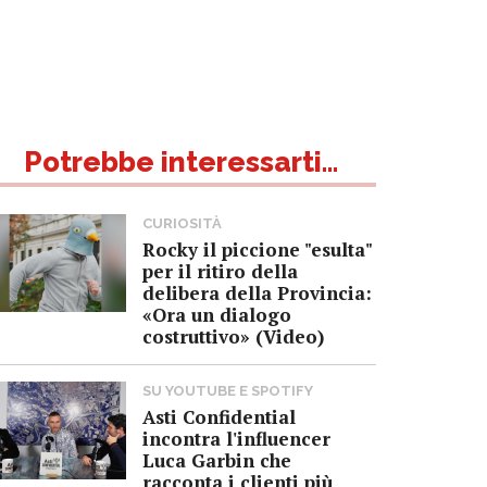
Potrebbe interessarti...
CURIOSITÀ
Rocky il piccione "esulta"
per il ritiro della
delibera della Provincia:
«Ora un dialogo
costruttivo» (Video)
SU YOUTUBE E SPOTIFY
Asti Confidential
incontra l'influencer
Luca Garbin che
racconta i clienti più