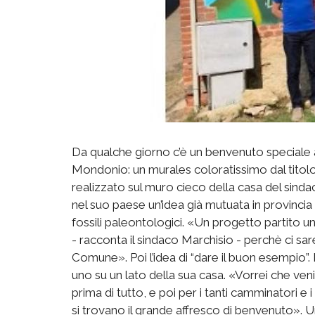
Da qualche giorno c’è un benvenuto speciale a 
Mondonio: un murales coloratissimo dal titolo
realizzato sul muro cieco della casa del sind
nel suo paese un’idea già mutuata in provincia d
fossili paleontologici. «Un progetto partito 
- racconta il sindaco Marchisio - perchè ci sa
Comune». Poi l’idea di “dare il buon esempio”. I
uno su un lato della sua casa. «Vorrei che ven
prima di tutto, e poi per i tanti camminatori e i
si trovano il grande affresco di benvenuto». U