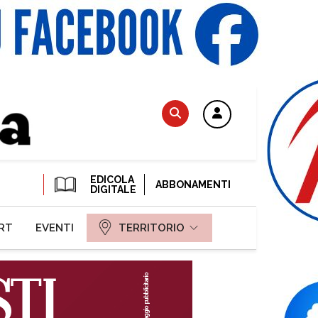
EDICOLA
ABBONAMENTI
DIGITALE
RT
EVENTI
TERRITORIO