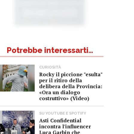
Potrebbe interessarti...
CURIOSITÀ
Rocky il piccione "esulta"
per il ritiro della
delibera della Provincia:
«Ora un dialogo
costruttivo» (Video)
SU YOUTUBE E SPOTIFY
Asti Confidential
incontra l'influencer
Luca Garbin che