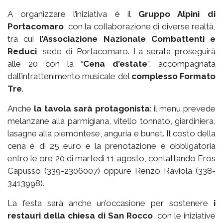
A organizzare l’iniziativa è il
Gruppo Alpini di
Portacomaro
, con la collaborazione di diverse realtà,
tra cui
l’Associazione Nazionale Combattenti e
Reduci
, sede di Portacomaro. La serata proseguirà
alle 20 con la “
Cena d’estate
”, accompagnata
dall’intrattenimento musicale del
complesso Formato
Tre
.
Anche
la tavola sarà protagonista
: il menu prevede
melanzane alla parmigiana, vitello tonnato, giardiniera,
lasagne alla piemontese, anguria e bunet. Il costo della
cena è di 25 euro e la prenotazione è obbligatoria
entro le ore 20 di martedì 11 agosto, contattando Eros
Capusso (339-2306007) oppure Renzo Raviola (338-
3413998).
La festa sarà anche un’occasione per sostenere
i
restauri della chiesa di San Rocco
, con le iniziative