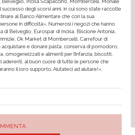
ri, Belveglio, Incisa Scapaccino, Mombercelli, Monale
l successo degli scorsi anni, in cui sono state raccolte
estinare al Banco Alimentare che con la sua
persone in difficoltà». Numerosi i negozi che hanno
a di Belveglio, Eurospar di Incisa, Biscione Antonia,
rimizie, Ok Market di Mombercelli, Carrefour di
 acquistare e donare pasta, conserva di pomodoro,
va, omogeneizzati e alimenti per l’infanzia, biscotti,
ozi aderenti, al buon cuore di tutte le persone che
aranno il loro supporto. Aiutateci ad aiutare!».
OMMENTA