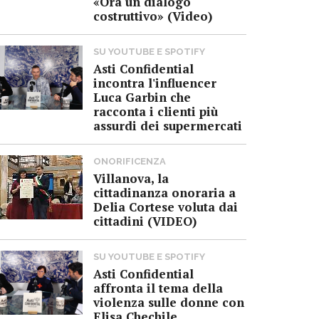
«Ora un dialogo
costruttivo» (Video)
SU YOUTUBE E SPOTIFY
Asti Confidential
incontra l'influencer
Luca Garbin che
racconta i clienti più
assurdi dei supermercati
ONORIFICENZA
Villanova, la
cittadinanza onoraria a
Delia Cortese voluta dai
cittadini (VIDEO)
SU YOUTUBE E SPOTIFY
Asti Confidential
affronta il tema della
violenza sulle donne con
Elisa Chechile