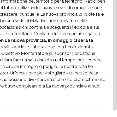
nformazione del territorio per il territorio. Radici ben
 al futuro, utilizzando i nuovi mezzi di comunicazione
a crescere, dunque, e La nuova provincia lo vuole fare
erbo una serie di iniziative: non crediamo nelle
casioni a chi continua a sceglierci in edicola e sul
ale sul territorio. Vogliamo iniziare con un regalo ai
n La nuova provincia, in omaggio ci sarà la
va realizzata in collaborazione con il collezionista
le Obiettivo Monferrato e gli sponsor Fondazione
i farà fare un salto indietro nel tempo, per scoprire
dire se in meglio o peggio) le nostre città (le
 Nizza). Un’occasione per «sfogliare» un pezzo della
tà che possono diventare un elemento di arricchimento
urare buon compleanno a La nuova provincia e ai suoi