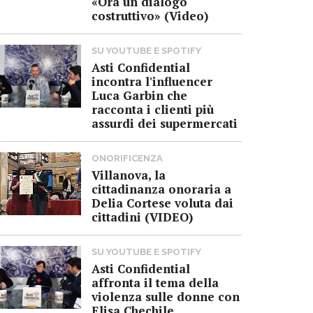
«Ora un dialogo
costruttivo» (Video)
SU YOUTUBE E SPOTIFY
Asti Confidential
incontra l'influencer
Luca Garbin che
racconta i clienti più
assurdi dei supermercati
ONORIFICENZA
Villanova, la
cittadinanza onoraria a
Delia Cortese voluta dai
cittadini (VIDEO)
SU YOUTUBE E SPOTIFY
Asti Confidential
affronta il tema della
violenza sulle donne con
Elisa Chechile