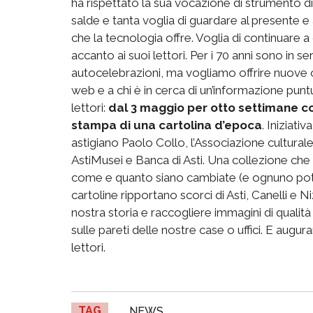
ha rispettato la sua vocazione di strumento di i
salde e tanta voglia di guardare al presente e
che la tecnologia offre. Voglia di continuare 
accanto ai suoi lettori. Per i 70 anni sono in s
autocelebrazioni, ma vogliamo offrire nuove oc
web e a chi è in cerca di un’informazione puntu
lettori:
dal 3 maggio per otto settimane co
stampa di una cartolina d’epoca
. Iniziati
astigiano Paolo Collo, l’Associazione cultura
AstiMusei e Banca di Asti. Una collezione che c
come e quanto siano cambiate (e ognuno potrà 
cartoline ripportano scorci di Asti, Canelli e
nostra storia e raccogliere immagini di quali
sulle pareti delle nostre case o uffici. E aug
lettori.
TAG
NEWS