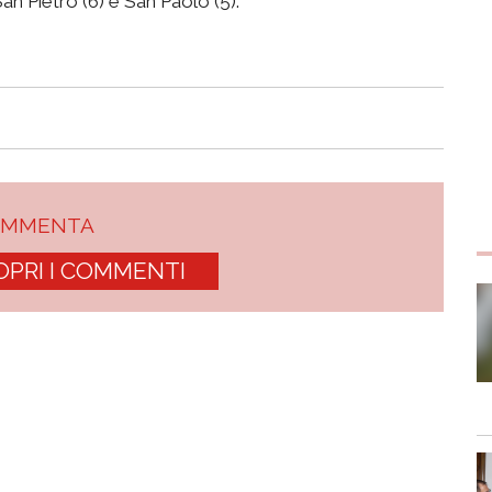
n Pietro (6) e San Paolo (5).
OMMENTA
OPRI I COMMENTI