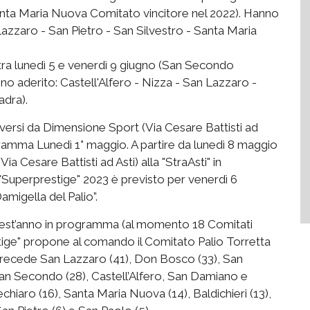
anta Maria Nuova Comitato vincitore nel 2022).
Hanno
 Lazzaro - San Pietro - San Silvestro - Santa Maria
 tra lunedì 5 e venerdì 9 giugno (San Secondo
o aderito: Castell'Alfero - Nizza - San Lazzaro -
adra).
criversi da Dimensione Sport (Via Cesare Battisti ad
rogramma Lunedì 1° maggio. A partire da lunedì 8 maggio
ia Cesare Battisti ad Asti) alla "StraAsti" in
Superprestige" 2023 è previsto per venerdì 6
amigella del Palio”.
quest’anno in programma (al momento 18 Comitati
estige" propone al comando il Comitato Palio Torretta
 precede San Lazzaro (41), Don Bosco (33), San
San Secondo (28), Castell’Alfero, San Damiano e
chiaro (16), Santa Maria Nuova (14), Baldichieri (13),