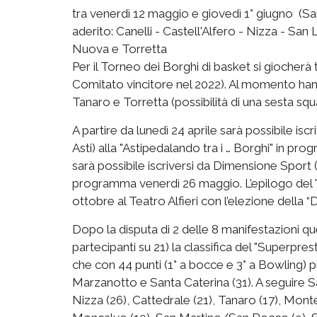
tra venerdì 12 maggio e giovedì 1° giugno (S
aderito: Canelli - Castell'Alfero - Nizza - San
Nuova e Torretta
Per il Torneo dei Borghi di basket si giocherà
Comitato vincitore nel 2022). Al momento hann
Tanaro e Torretta (possibilità di una sesta squ
A partire da lunedì 24 aprile sarà possibile is
Asti) alla "Astipedalando tra i … Borghi" in p
sarà possibile iscriversi da Dimensione Sport (V
programma venerdì 26 maggio. L’epilogo del "
ottobre al Teatro Alfieri con l’elezione della “D
Dopo la disputa di 2 delle 8 manifestazioni 
partecipanti su 21) la classifica del "Superpr
che con 44 punti (1° a bocce e 3° a Bowling)
Marzanotto e Santa Caterina (31). A seguire 
Nizza (26), Cattedrale (21), Tanaro (17), Monte