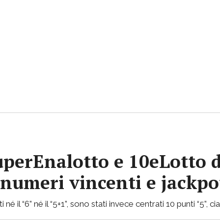
uperEnalotto e 10eLotto d
i numeri vincenti e jackp
 né il “6” né il “5+1”, sono stati invece centrati 10 punti “5”, 