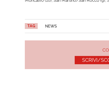
Moncalvo (10), San Martino/San Rocco (9), Sa
TAG
NEWS
C
SCRIVI/SC