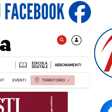
EDICOLA
ABBONAMENTI
DIGITALE
RT
EVENTI
TERRITORIO