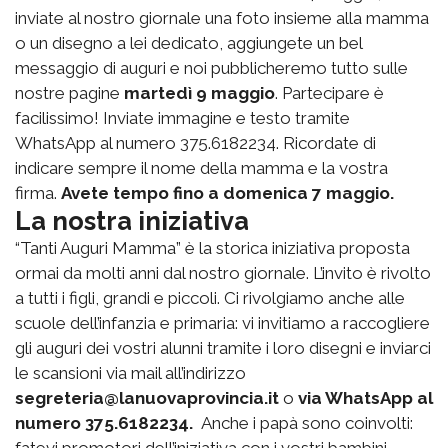
inviate al nostro giornale una foto insieme alla mamma
o un disegno a lei dedicato, aggiungete un bel
messaggio di auguri e noi pubblicheremo tutto sulle
nostre pagine
martedì 9 maggio
. Partecipare è
facilissimo! Inviate immagine e testo tramite
WhatsApp al numero 375.6182234. Ricordate di
indicare sempre il nome della mamma e la vostra
firma.
Avete tempo fino a domenica 7 maggio.
La nostra iniziativa
“Tanti Auguri Mamma” è la storica iniziativa proposta
ormai da molti anni dal nostro giornale. L’invito è rivolto
a tutti i figli, grandi e piccoli. Ci rivolgiamo anche alle
scuole dell’infanzia e primaria: vi invitiamo a raccogliere
gli auguri dei vostri alunni tramite i loro disegni e inviarci
le scansioni via mail all’indirizzo
segreteria@lanuovaprovincia.it
o
via WhatsApp al
numero 375.6182234.
Anche i papà sono coinvolti:
fatevi promotori dell’iniziativa con i vostri bambini,