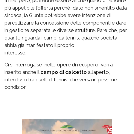
Il fine, però, potrebbe essere anche quello di rendere
più appetibile l’offerta perché, dato non smentito dalla
sindaca, la Giunta potrebbe avere intenzione di
parcellizzare la concessione delle componenti e dare
in gestione separata le diverse strutture. Pare che, per
quanto riguarda i campi da tennis, qualche società
abbia già manifestato il proprio
interesse.
Ci si interroga se, nelle opere di recupero, verrà
inserito anche il
campo di calcetto
all’aperto,
intercluso tra quelli di tennis, che versa in pessime
condizioni.