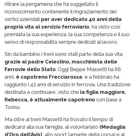
ritirare la pergamena che ha suggellato il
riconoscimento contenente il ringraziamento dei
vertici aziendali
per aver dedicato 40 anni della
propria vita al servizio ferroviario
, ha visto così
premiata la sua esperienza, la sua competenza e il suo
senso di responsabilità sempre dedicati al lavoro.
Sin da bambino i treni sono stati parte della sua vita,
grazie al padre Celestino, macchinista delle
Ferrovie dello Stato
. Oggi Beppe Massetti ha 66
anni,
è capotreno Frecciarossa
e a febbraio ha
raggiunto i 43 anni di servizio in ferrovia. Una tradizione
destinata a continuare, visto che
la figlia maggiore,
Rebecca, è attualmente capotreno
con base a
Torino.
Ma oltre ai treni Massetti ha trovato il tempo di
dedicarsi alla sua famiglia, al volontariato
(Medaglia
d’Oro dell’Avis)
, allo sport (amante della corsa) e al