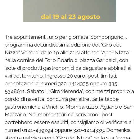
Tre appuntamenti, uno per giornata, compongono il
programma dell’undicesima edizione del “Giro del
Nizza”. Venerdì dalle 19 alle 21 si attende ”AperiNIzza”
nella cornice del Foro Boario di piazza Garibaldi, con
isole di prodotti gastronomici da degustare abbinati ai
vini del territorio. Ingresso 20 euro, posti limitati:
prenotazioni ai numeri 320-1414335 oppure 335-
5348611. Sabato il “GiroMerenda”, con mezzi propri o a
bordo di navetta, condurrà per altrettante tappe
gastronomiche a Vinchio, Mombaruzzo, Agliano e San
Marzano. Nel momento in cui scriviamo i posti
potrebbero essere esauriti, consigliamo di verificare ai
numeri 0141-439294 oppure 320-1414335. Domenica
si entra nel vivo con il “Giro del Nizza”, nella sua forma