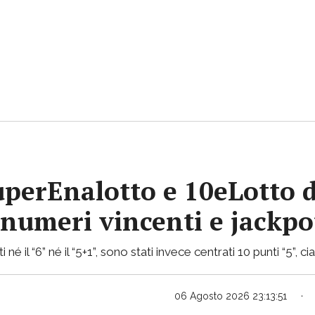
uperEnalotto e 10eLotto d
i numeri vincenti e jackp
 né il “6” né il “5+1”, sono stati invece centrati 10 punti “5”, 
06 Agosto 2026 23:13:51