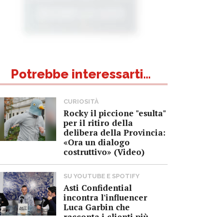
Potrebbe interessarti...
CURIOSITÀ
Rocky il piccione "esulta"
per il ritiro della
delibera della Provincia:
«Ora un dialogo
costruttivo» (Video)
SU YOUTUBE E SPOTIFY
Asti Confidential
incontra l'influencer
Luca Garbin che
racconta i clienti più