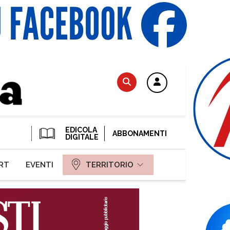
EDICOLA
ABBONAMENTI
DIGITALE
RT
EVENTI
TERRITORIO