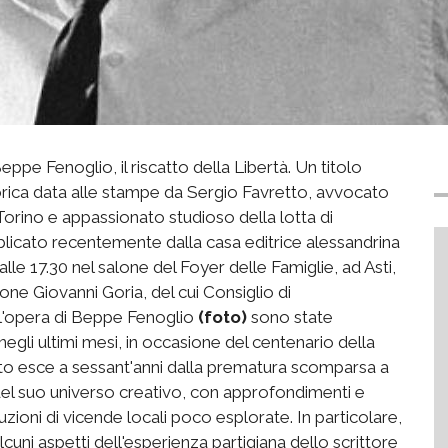
eppe Fenoglio, il riscatto della Libertà. Un titolo
torica data alle stampe da Sergio Favretto, avvocato
 Torino e appassionato studioso della lotta di
ubblicato recentemente dalla casa editrice alessandrina
lle 17.30 nel salone del Foyer delle Famiglie, ad Asti,
zione Giovanni Goria, del cui Consiglio di
e l'opera di Beppe Fenoglio
(foto)
sono state
negli ultimi mesi, in occasione del centenario della
retto esce a sessant'anni dalla prematura scomparsa a
del suo universo creativo, con approfondimenti e
ruzioni di vicende locali poco esplorate. In particolare,
uni aspetti dell'esperienza partigiana dello scrittore