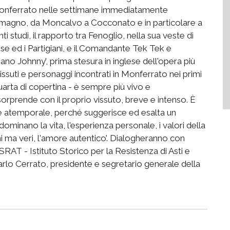
Monferrato nelle settimane immediatamente
emagno, da Moncalvo a Cocconato e in particolare a
i studi, il rapporto tra Fenoglio, nella sua veste di
lese ed i Partigiani, e il Comandante Tek Tek e
giano Johnny’, prima stesura in inglese dell'opera più
issuti e personaggi incontrati in Monferrato nei primi
uarta di copertina - è sempre più vivo e
sorprende con il proprio vissuto, breve e intenso. È
è atemporale, perché suggerisce ed esalta un
dominano la vita, l'esperienza personale, i valori della
hi ma veri, l'amore autentico’. Dialogheranno con
ISRAT - Istituto Storico per la Resistenza di Asti e
rlo Cerrato, presidente e segretario generale della