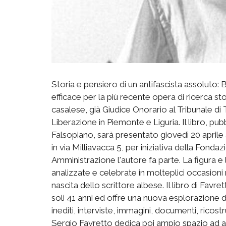
Storia e pensiero di un antifascista assoluto: B
efficace per la più recente opera di ricerca s
casalese, già Giudice Onorario al Tribunale di
Liberazione in Piemonte e Liguria. Il libro, p
Falsopiano, sarà presentato giovedì 20 aprile a
in via Milliavacca 5, per iniziativa della Fonda
Amministrazione l'autore fa parte. La figura 
analizzate e celebrate in molteplici occasioni 
nascita dello scrittore albese. Il libro di Fav
soli 41 anni ed offre una nuova esplorazione 
inediti, interviste, immagini, documenti, ricost
Sergio Favretto dedica poi ampio spazio ad alc